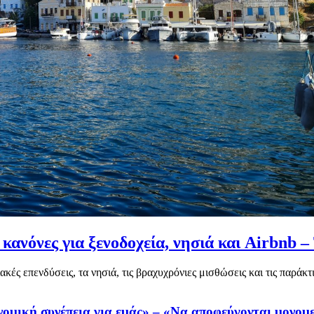
κανόνες για ξενοδοχεία, νησιά και Airbnb – 
κές επενδύσεις, τα νησιά, τις βραχυχρόνιες μισθώσεις και τις παράκτιε
ομική συνέπεια για εμάς» – «Να αποφεύγονται μονομερ