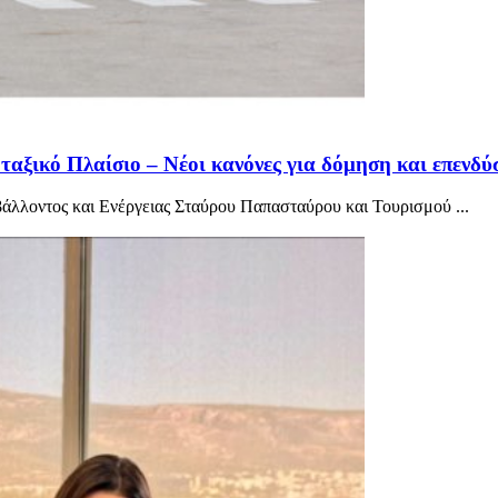
αξικό Πλαίσιο – Νέοι κανόνες για δόμηση και επενδύ
λλοντος και Ενέργειας Σταύρου Παπασταύρου και Τουρισμού ...