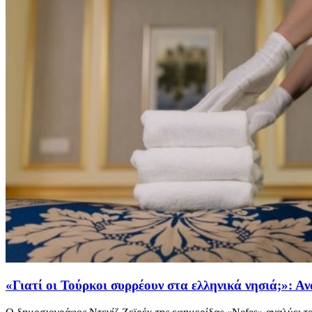
«Γιατί οι Τούρκοι συρρέουν στα ελληνικά νησιά;»: Αν