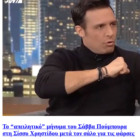
Το “απειλητικό” μήνυμα του Σάββα Πούμπουρα
στη Σίσσυ Χρηστίδου μετά τον σάλο για τις φάρσες