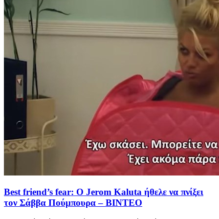
Best friend’s fear: Ο Jerom Kaluta ήθελε να πνίξει
τον Σάββα Πούμπουρα – ΒΙΝΤΕΟ