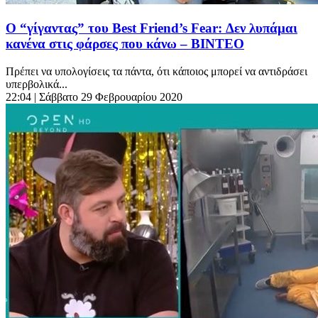
Ο “γίγαντας” του Best Friend’s Fear: Δεν λυπάμαι
κανένα στις φάρσες που κάνω – BINTEO
Πρέπει να υπολογίσεις τα πάντα, ότι κάποιος μπορεί να αντιδράσει
υπερβολικά...
22:04
| Σάββατο 29 Φεβρουαρίου 2020