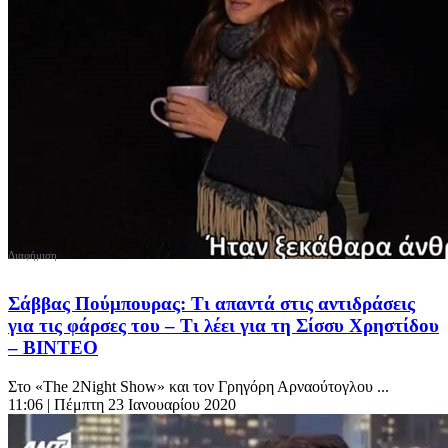
Σάββας Πούμπουρας: Τι απαντά στις αντιδράσεις
για τις φάρσες του – Τι λέει για τη Σίσσυ Χρηστίδου
– ΒΙΝΤΕΟ
Στο «The 2Night Show» και τον Γρηγόρη Αρναούτογλου ...
11:06
| Πέμπτη 23 Ιανουαρίου 2020