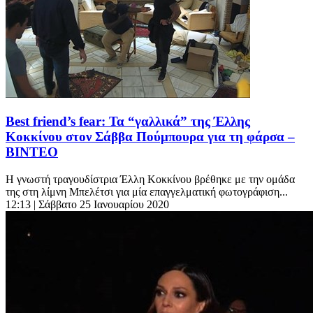
Best friend’s fear: Τα “γαλλικά” της Έλλης
Κοκκίνου στον Σάββα Πούμπουρα για τη φάρσα –
ΒΙΝΤΕΟ
Η γνωστή τραγουδίστρια Έλλη Κοκκίνου βρέθηκε με την ομάδα
της στη λίμνη Μπελέτσι για μία επαγγελματική φωτογράφιση...
12:13
| Σάββατο 25 Ιανουαρίου 2020