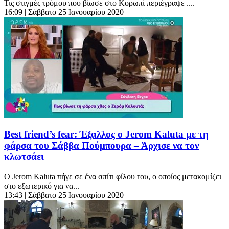
Τις στιγμές τρόμου που βίωσε στο Κορωπί περιέγραψε ....
16:09
| Σάββατο 25 Ιανουαρίου 2020
Best friend’s fear: Έξαλλος ο Jerom Kaluta με τη
φάρσα του Σάββα Πούμπουρα – Άρχισε να τον
κλωτσάει
Ο Jerom Kaluta πήγε σε ένα σπίτι φίλου του, ο οποίος μετακομίζει
στο εξωτερικό για να...
13:43
| Σάββατο 25 Ιανουαρίου 2020