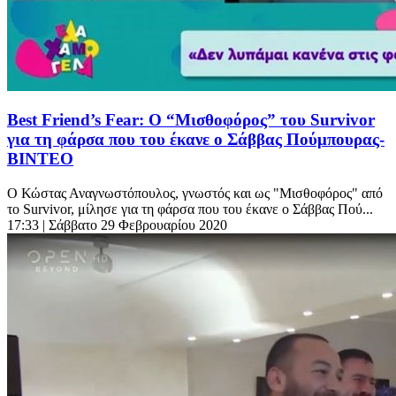
Best Friend’s Fear: Ο “Μισθοφόρος” του Survivor
για τη φάρσα που του έκανε ο Σάββας Πούμπουρας-
ΒΙΝΤΕΟ
Ο Κώστας Αναγνωστόπουλος, γνωστός και ως "Μισθοφόρος" από
το Survivor, μίλησε για τη φάρσα που του έκανε ο Σάββας Πού...
17:33
| Σάββατο 29 Φεβρουαρίου 2020