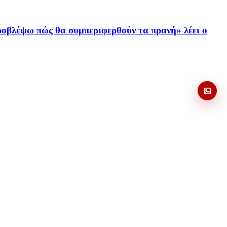
ροβλέψω πώς θα συμπεριφερθούν τα πρανή» λέει ο