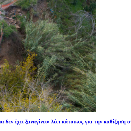
μα δεν έχει ξαναγίνει» λέει κάτοικος για την καθίζησ