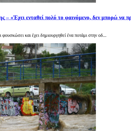
 – «Έχει ενταθεί πολύ το φαινόμενο, δεν μπορώ να π
ι φουσκώσει και έχει δημιουργηθεί ένα ποτάμι στην οδ...