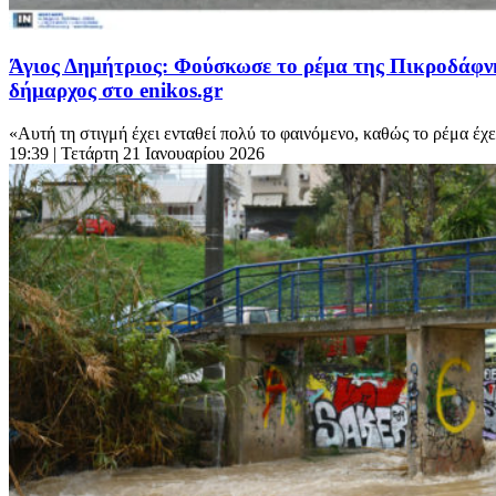
Άγιος Δημήτριος: Φούσκωσε το ρέμα της Πικροδάφνης
δήμαρχος στο enikos.gr
«Αυτή τη στιγμή έχει ενταθεί πολύ το φαινόμενο, καθώς το ρέμα έχε
19:39
| Τετάρτη 21 Ιανουαρίου 2026