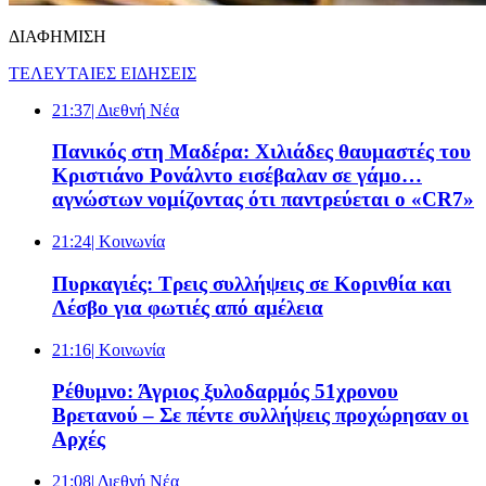
ΔΙΑΦΗΜΙΣΗ
ΤΕΛΕΥΤΑΙΕΣ ΕΙΔΗΣΕΙΣ
21:37
| Διεθνή Νέα
Πανικός στη Μαδέρα: Χιλιάδες θαυμαστές του
Κριστιάνο Ρονάλντο εισέβαλαν σε γάμο…
αγνώστων νομίζοντας ότι παντρεύεται ο «CR7»
21:24
| Κοινωνία
Πυρκαγιές: Τρεις συλλήψεις σε Κορινθία και
Λέσβο για φωτιές από αμέλεια
21:16
| Κοινωνία
Ρέθυμνο: Άγριος ξυλοδαρμός 51χρονου
Βρετανού – Σε πέντε συλλήψεις προχώρησαν οι
Αρχές
21:08
| Διεθνή Νέα