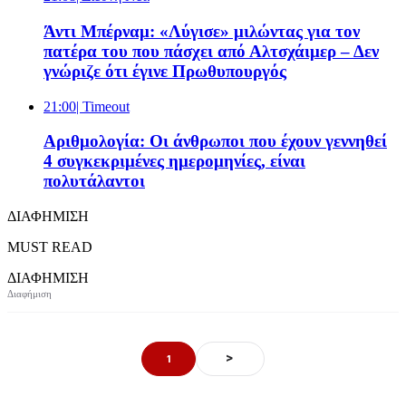
Άντι Μπέρναμ: «Λύγισε» μιλώντας για τον
πατέρα του που πάσχει από Αλτσχάιμερ – Δεν
γνώριζε ότι έγινε Πρωθυπουργός
21:00
| Timeout
Αριθμολογία: Οι άνθρωποι που έχουν γεννηθεί
4 συγκεκριμένες ημερομηνίες, είναι
πολυτάλαντοι
ΔΙΑΦΗΜΙΣΗ
MUST READ
ΔΙΑΦΗΜΙΣΗ
>
1