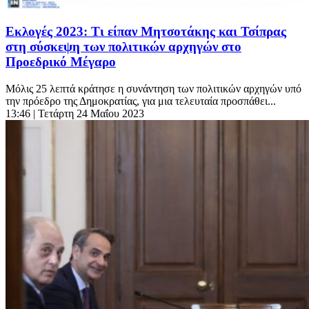
Εκλογές 2023: Τι είπαν Μητσοτάκης και Τσίπρας
στη σύσκεψη των πολιτικών αρχηγών στο
Προεδρικό Μέγαρο
Μόλις 25 λεπτά κράτησε η συνάντηση των πολιτικών αρχηγών υπό
την πρόεδρο της Δημοκρατίας, για μια τελευταία προσπάθει...
13:46
| Τετάρτη 24 Μαΐου 2023