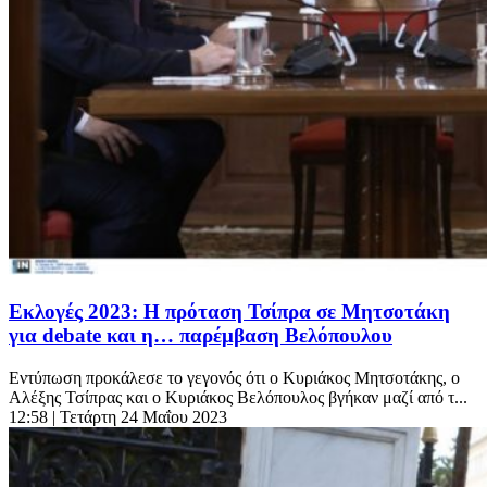
Εκλογές 2023: Η πρόταση Τσίπρα σε Μητσοτάκη
για debate και η… παρέμβαση Βελόπουλου
Εντύπωση προκάλεσε το γεγονός ότι ο Κυριάκος Μητσοτάκης, ο
Αλέξης Τσίπρας και ο Κυριάκος Βελόπουλος βγήκαν μαζί από τ...
12:58
| Τετάρτη 24 Μαΐου 2023