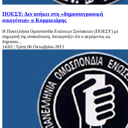
ΠΟΕΣΥ: Δεν ανήκει στη «δημοσιογραφική
οικογένεια» ο Κορμικιάρης
Η Πανελλήνια Ομοσπονδία Ενώσεων Συντακτών (ΠΟΕΣΥ) με
σημερινή της ανακοίνωση, διευκρινίζει ότι ο φερόμενος ως
δημοσιο...
14:02
| Τρίτη 06 Οκτωβρίου 2015