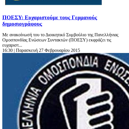
ΠΟΕΣΥ: Ευχαριστούμε τους Γερμανούς
δημοσιογράφους
Με ανακοίνωσή του το Διοικητικό Συμβούλιο της Πανελλήνιας
Ομοσπονδίας Ενώσεων Συντακτών (ΠΟΕΣΥ) εκφράζει τις
ευχαριστ...
16:30
| Παρασκευή 27 Φεβρουαρίου 2015