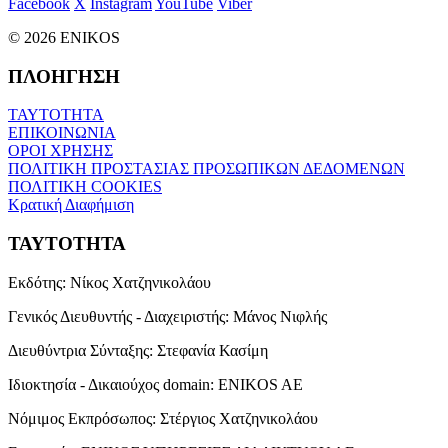
Facebook
X
Instagram
YouTube
Viber
© 2026 ENIKOS
ΠΛΟΗΓΗΣΗ
ΤΑΥΤΟΤΗΤΑ
ΕΠΙΚΟΙΝΩΝΙΑ
ΟΡΟΙ ΧΡΗΣΗΣ
ΠΟΛΙΤΙΚΗ ΠΡΟΣΤΑΣΙΑΣ ΠΡΟΣΩΠΙΚΩΝ ΔΕΔΟΜΕΝΩΝ
ΠΟΛΙΤΙΚΗ COOKIES
Κρατική Διαφήμιση
ΤΑΥΤΟΤΗΤΑ
Εκδότης:
Νίκος Χατζηνικολάου
Γενικός Διευθυντής - Διαχειριστής:
Μάνος Νιφλής
Διευθύντρια Σύνταξης:
Στεφανία Κασίμη
Ιδιοκτησία - Δικαιούχος domain:
ENIKOS AE
Νόμιμος Εκπρόσωπος:
Στέργιος Χατζηνικολάου