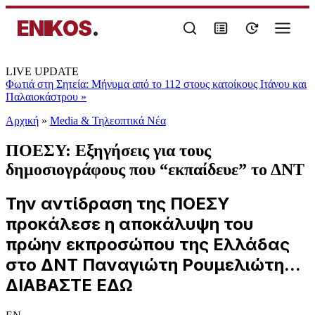
ENIKOS
.
LIVE UPDATE
Φωτιά στη Σητεία: Μήνυμα από το 112 στους κατοίκους Ιτάνου και
Παλαιοκάστρου
»
Αρχική
»
Media & Τηλεοπτικά Νέα
ΠΟΕΣΥ: Εξηγήσεις για τους
δημοσιογράφους που “εκπαίδευε” το ΔΝΤ
Την αντίδραση της ΠΟΕΣΥ
προκάλεσε η αποκάλυψη του
πρώην εκπροσώπου της Ελλάδας
στο ΔΝΤ Παναγιώτη Ρουμελιώτη...
ΔΙΑΒΑΣΤΕ ΕΔΩ