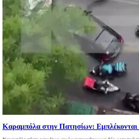
Καραμπόλα στην Πατησίων: Εμπλέκονται τ