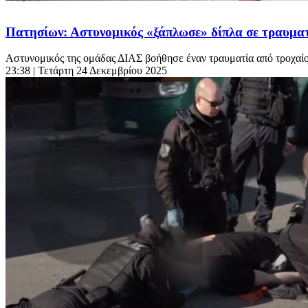
Πατησίων: Αστυνομικός «ξάπλωσε» δίπλα σε τραυματ
Αστυνομικός της ομάδας ΔΙΑΣ βοήθησε έναν τραυματία από τροχαίο 
23:38
| Τετάρτη 24 Δεκεμβρίου 2025