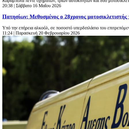
Καραμπόλα πέντε οχημάτων, τριών αυτοκινήτων και δύο μοτοσικλε
20:38
| Σάββατο 16 Μαΐου 2026
Πατησίων: Μεθυσμένος ο 28χρονος μοτοσικλετιστής 
Υπό την επήρεια αλκοόλ, σε ποσοστό υπερδιπλάσιο του επιτρεπόμενο
11:24
| Παρασκευή 20 Φεβρουαρίου 2026