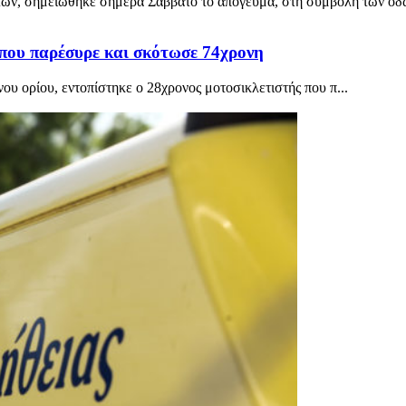
τών, σημειώθηκε σήμερα Σάββατο το απόγευμα, στη συμβολή των οδ
που παρέσυρε και σκότωσε 74χρονη
υ ορίου, εντοπίστηκε ο 28χρονος μοτοσικλετιστής που π...