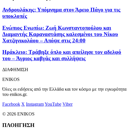
Ανδρουλάκης: Υπόμνημα στον Άρειο Πάγο για τις
υποκλοπές
Ενώπιος Ενωπίω: Ζωή Κωνσταντοπούλου και
Διαμαντής Καραναστάσης καλεσμένοι του Νίκου
Χατζηνικολάου – Απόψε στις 24:00
Ηράκλειο: Τράβηξε όπλο και απείλησε τον αδελφό
του – Άγριος καβγάς και συλλήψεις
ΔΙΑΦΗΜΙΣΗ
ENIKOS
Όλες οι ειδήσεις από την Ελλάδα και τον κόσμο με την εγκυρότητα
του enikos.gr.
Facebook
X
Instagram
YouTube
Viber
© 2026 ENIKOS
ΠΛΟΗΓΗΣΗ