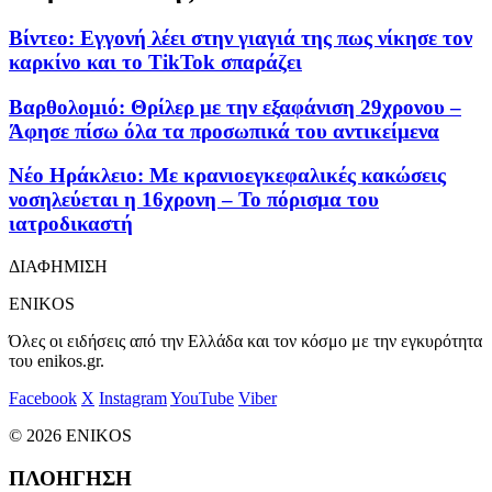
Βίντεο: Εγγονή λέει στην γιαγιά της πως νίκησε τον
καρκίνο και το TikTok σπαράζει
Βαρθολομιό: Θρίλερ με την εξαφάνιση 29χρονου –
Άφησε πίσω όλα τα προσωπικά του αντικείμενα
Νέο Ηράκλειο: Με κρανιοεγκεφαλικές κακώσεις
νοσηλεύεται η 16χρονη – Το πόρισμα του
ιατροδικαστή
ΔΙΑΦΗΜΙΣΗ
ENIKOS
Όλες οι ειδήσεις από την Ελλάδα και τον κόσμο με την εγκυρότητα
του enikos.gr.
Facebook
X
Instagram
YouTube
Viber
© 2026 ENIKOS
ΠΛΟΗΓΗΣΗ