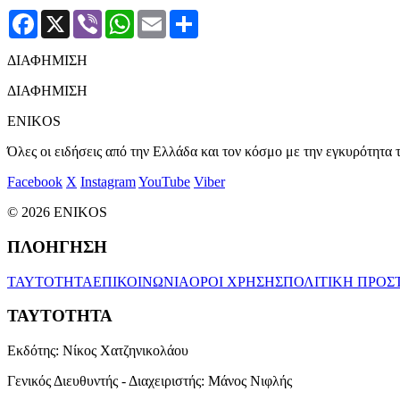
Facebook
X
Viber
WhatsApp
Email
Μοιραστείτε
ΔΙΑΦΗΜΙΣΗ
ΔΙΑΦΗΜΙΣΗ
ENIKOS
Όλες οι ειδήσεις από την Ελλάδα και τον κόσμο με την εγκυρότητα τ
Facebook
X
Instagram
YouTube
Viber
© 2026 ENIKOS
ΠΛΟΗΓΗΣΗ
ΤΑΥΤΟΤΗΤΑ
ΕΠΙΚΟΙΝΩΝΙΑ
ΟΡΟΙ ΧΡΗΣΗΣ
ΠΟΛΙΤΙΚΗ ΠΡΟΣ
ΤΑΥΤΟΤΗΤΑ
Εκδότης:
Νίκος Χατζηνικολάου
Γενικός Διευθυντής - Διαχειριστής:
Μάνος Νιφλής