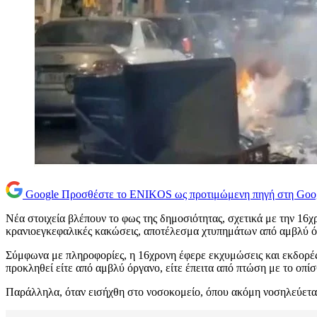
Google
Προσθέστε το ENIKOS ως προτιμώμενη πηγή στη Goo
Νέα στοιχεία βλέπουν το φως της δημοσιότητας, σχετικά με την 16
κρανιοεγκεφαλικές κακώσεις, αποτέλεσμα χτυπημάτων από αμβλύ ό
Σύμφωνα με πληροφορίες, η 16χρονη έφερε εκχυμώσεις και εκδορές σ
προκληθεί είτε από αμβλύ όργανο, είτε έπειτα από πτώση με το οπίσ
Παράλληλα, όταν εισήχθη στο νοσοκομείο, όπου ακόμη νοσηλεύεται,