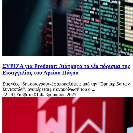
ΣΥΡΙΖΑ για Predator: Διάτρητο το νέο πόρισμα της
Εισαγγελίας του Αρείου Πάγου
Στις νέες «δημοσιογραφικές αποκαλύψεις από την “Εφημερίδα των
Συντακτών”, αναφέρεται με ανακοίνωσή του ο ...
22:29
| Σάββατο 01 Φεβρουαρίου 2025