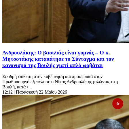
Ανδρουλάκης: Ο βασιλιάς είναι γυμνός – Ο κ.
Μητσοτάκης καταπάτησε το Σύνταγμα και τον
κανονισμό της Βουλής γιατί απλά φοβάται
Σφοδρή επίθεση στην κυβέρνηση και προσωπικά στον
Πρωθυπουργό εξαπέλυσε ο Νίκος Ανδρουλάκης μιλώντας στη
Βουλή, κατά τ...
12:12
| Παρασκευή 22 Μαΐου 2026