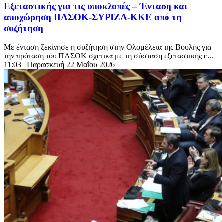
Εξεταστικής για τις υποκλοπές – Ένταση και
αποχώρηση ΠΑΣΟΚ-ΣΥΡΙΖΑ-ΚΚΕ από τη
συζήτηση
Με ένταση ξεκίνησε η συζήτηση στην Ολομέλεια της Βουλής για
την πρόταση του ΠΑΣΟΚ σχετικά με τη σύσταση εξεταστικής ε...
11:03
| Παρασκευή 22 Μαΐου 2026