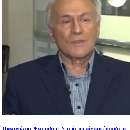
Παναγιώτης Ψωμιάδης: Χαμός on air και ένταση με