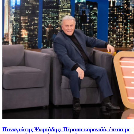
Παναγιώτης Ψωμιάδης: Πέρασα κορονοϊό, έπεσα με