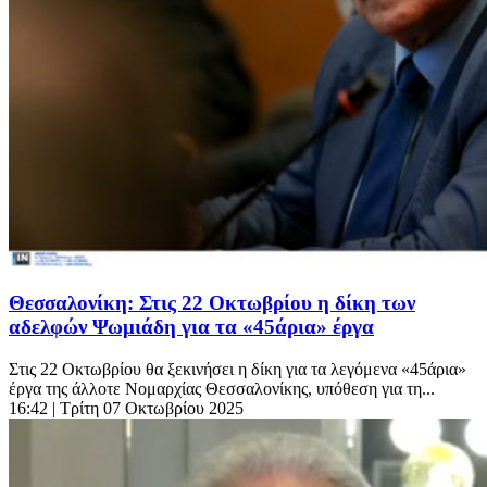
Θεσσαλονίκη: Στις 22 Οκτωβρίου η δίκη των
αδελφών Ψωμιάδη για τα «45άρια» έργα
Στις 22 Οκτωβρίου θα ξεκινήσει η δίκη για τα λεγόμενα «45άρια»
έργα της άλλοτε Νομαρχίας Θεσσαλονίκης, υπόθεση για τη...
16:42
| Τρίτη 07 Οκτωβρίου 2025