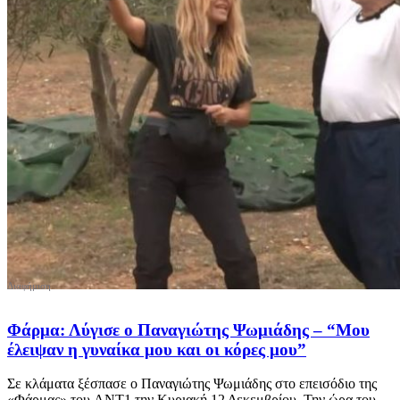
Φάρμα: Λύγισε ο Παναγιώτης Ψωμιάδης – “Μου
έλειψαν η γυναίκα μου και οι κόρες μου”
Σε κλάματα ξέσπασε ο Παναγιώτης Ψωμιάδης στο επεισόδιο της
«Φάρμας» του ANT1 την Κυριακή 12 Δεκεμβρίου. Την ώρα του