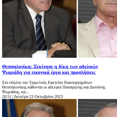
Θεσσαλονίκη: Ξεκίνησε η δίκη των αδελφών
Ψωμιάδη για εικονικά έργα και προσλήψεις
Στο εδώλιο του Τριμελούς Εφετείου Κακουργημάτων
Θεσσαλονίκης κάθονται οι αδελφοί Παναγιώτης και Διονύσης
Ψωμιάδης, κα...
20:51
| Δευτέρα 23 Οκτωβρίου 2023