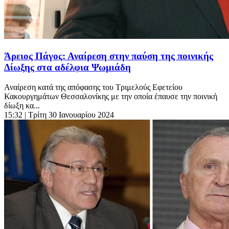
Άρειος Πάγος: Αναίρεση στην παύση της ποινικής
Δίωξης στα αδέλφια Ψωμιάδη
Αναίρεση κατά της απόφασης του Τριμελούς Εφετείου
Κακουργημάτων Θεσσαλονίκης με την οποία έπαυσε την ποινική
δίωξη κα...
15:32
| Τρίτη 30 Ιανουαρίου 2024