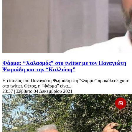
Φάρμα: “Χαλασμός” στο twitter με τον Παναγιώτη
Ψωμιάδη και την “Καλλιόπη”
Η είσοδος του Παναγιώτη Ψωμιάδη στη “Φάρμα” προκάλεσε χαμό
στο twitter. Φέτος, η “Φάρμα” είνα...
23:37
| Σάββατο 04 Δεκεμβρίου 2021