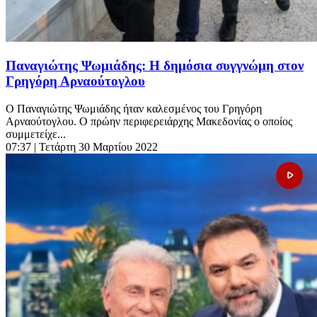
Παναγιώτης Ψωμιάδης: Η δημόσια συγγνώμη στον
Γρηγόρη Αρναούτογλου
Ο Παναγιώτης Ψωμιάδης ήταν καλεσμένος του Γρηγόρη
Αρναούτογλου. Ο πρώην περιφερειάρχης Μακεδονίας ο οποίος
συμμετείχε...
07:37
| Τετάρτη 30 Μαρτίου 2022