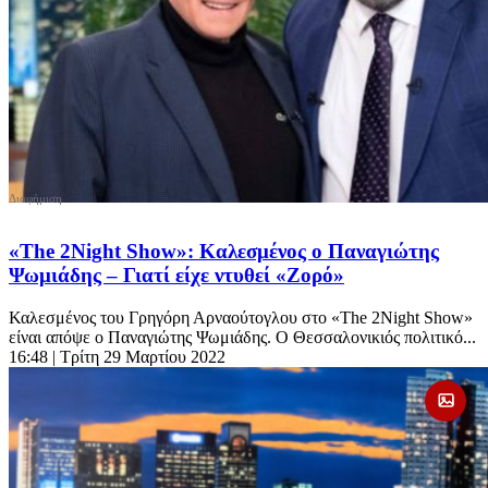
«The 2Night Show»: Καλεσμένος ο Παναγιώτης
Ψωμιάδης – Γιατί είχε ντυθεί «Ζορό»
Καλεσμένος του Γρηγόρη Αρναούτογλου στο «The 2Night Show»
είναι απόψε ο Παναγιώτης Ψωμιάδης. Ο Θεσσαλονικιός πολιτικό...
16:48
| Τρίτη 29 Μαρτίου 2022