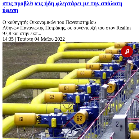
στις προβλέψεις ήδη φλερτάρει με την απόλυτη
ύφεση
Ο καθηγητής Οικονομικών του Πανεπιστημίου
Αθηνών Παναγιώτης Πετράκης, σε συνέντευξή του στον Realfm
97,8 και στην εκπ...
14:35
| Τετάρτη 04 Μαΐου 2022