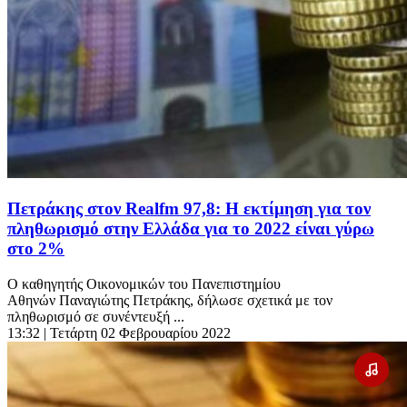
Πετράκης στον Realfm 97,8: Η εκτίμηση για τον
πληθωρισμό στην Ελλάδα για το 2022 είναι γύρω
στο 2%
Ο καθηγητής Οικονομικών του Πανεπιστημίου
Αθηνών Παναγιώτης Πετράκης, δήλωσε σχετικά με τον
πληθωρισμό σε συνέντευξή ...
13:32
| Τετάρτη 02 Φεβρουαρίου 2022