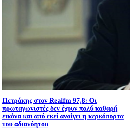
Πετράκης στον Realfm 97,8: Οι
πρωταγωνιστές δεν έχουν πολύ καθαρή
εικόνα και από εκεί ανοίγει η κερκόπορτα
του αδιανόητου