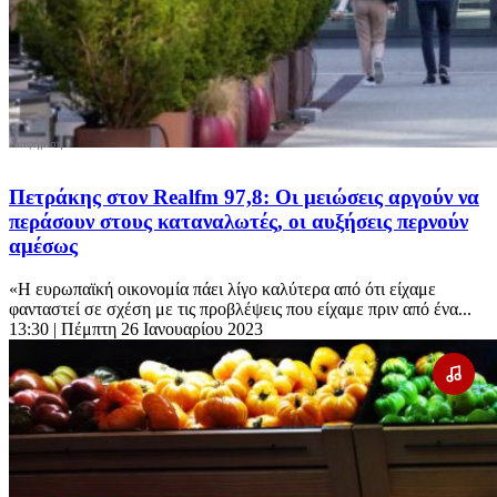
Πετράκης στον Realfm 97,8: Οι μειώσεις αργούν να
περάσουν στους καταναλωτές, οι αυξήσεις περνούν
αμέσως
«Η ευρωπαϊκή οικονομία πάει λίγο καλύτερα από ότι είχαμε
φανταστεί σε σχέση με τις προβλέψεις που είχαμε πριν από ένα...
13:30
| Πέμπτη 26 Ιανουαρίου 2023