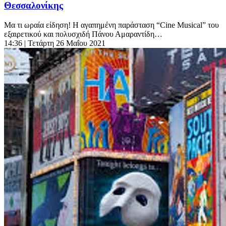
Θεσσαλονίκης
Μα τι ωραία είδηση! Η αγαπημένη παράσταση “Cine Musical” του
εξαιρετικού και πολυσχιδή Πάνου Αμαραντίδη…
14:36
| Τετάρτη 26 Μαΐου 2021