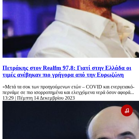
Πετράκης στον Realfm 97,8: Γιατί στην Ελλάδα οι
τιμές ανέβηκαν πιο γρήγορα από την Ευρωζώνη
«Μετά τα σοκ των προηγούμενων ετών – COVID και ενεργειακό-
περνάμε σε πιο ισορροπημένα και ελεγχόμενα νερά όσον αφορά...
13:29
| Πέμπτη 14 Δεκεμβρίου 2023