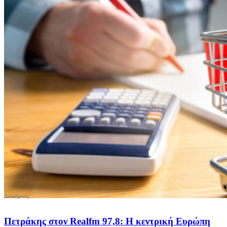
Πετράκης στον Realfm 97,8: Η κεντρική Ευρώπη