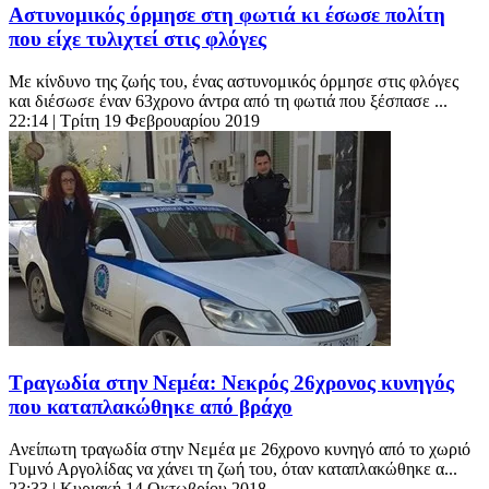
Αστυνομικός όρμησε στη φωτιά κι έσωσε πολίτη
που είχε τυλιχτεί στις φλόγες
Με κίνδυνο της ζωής του, ένας αστυνομικός όρμησε στις φλόγες
και διέσωσε έναν 63χρονο άντρα από τη φωτιά που ξέσπασε ...
22:14
| Τρίτη 19 Φεβρουαρίου 2019
Τραγωδία στην Νεμέα: Νεκρός 26χρονος κυνηγός
που καταπλακώθηκε από βράχο
Ανείπωτη τραγωδία στην Νεμέα με 26χρονο κυνηγό από το χωριό
Γυμνό Αργολίδας να χάνει τη ζωή του, όταν καταπλακώθηκε α...
23:33
| Κυριακή 14 Οκτωβρίου 2018