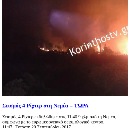
Σεισμός 4 Ρίχτερ στη Νεμέα – ΤΩΡΑ
Σεισμός 4 Ρίχτερ εκδηλώθηκε στις 11:40 9 χλμ από τη Νεμέα,
σύμφωνα με το ευρωμεσογειακό σεισμολογικό κέντρο.
11:47
| Τετάρτη 20 Σεπτεμβρίου 2017