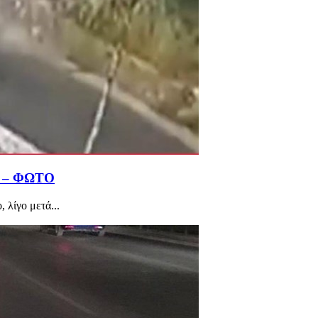
ής – ΦΩΤΟ
 λίγο μετά...