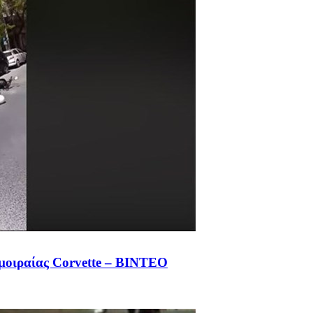
 μοιραίας Corvette – ΒΙΝΤΕΟ