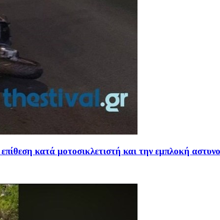
 επίθεση κατά μοτοσικλετιστή και την εμπλοκή αστυν