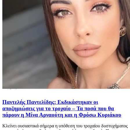
Παντελής Παντελίδης: Εκδικάστηκαν οι
αποζημιώσεις για το τροχαίο – Τα ποσά που θα
πάρουν η Μίνα Αρναούτη και η Φρόσω Κυριάκου
Κλείνει ουσιαστικά σήμερα η υπόθεση του τροχαίου δυστυχήματος