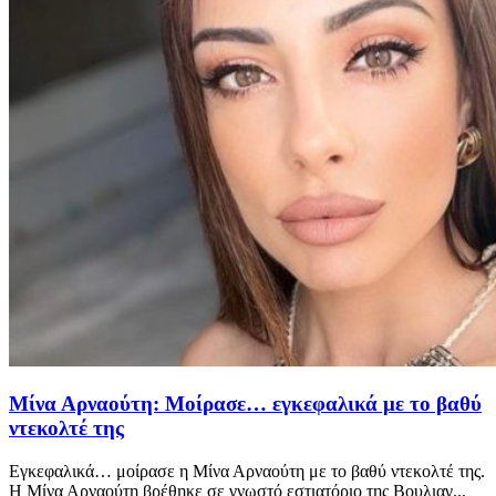
Μίνα Αρναούτη: Μοίρασε… εγκεφαλικά με το βαθύ
ντεκολτέ της
Εγκεφαλικά… μοίρασε η Μίνα Αρναούτη με το βαθύ ντεκολτέ της.
Η Μίνα Αρναούτη βρέθηκε σε γνωστό εστιατόριο της Βουλιαγ...