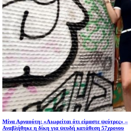
Μίνα Αρναούτη: «Αιωρείται ότι είμαστε ψεύτρες» –
Αναβλήθηκε η δίκη για ψευδή κατάθεση 57χρονου