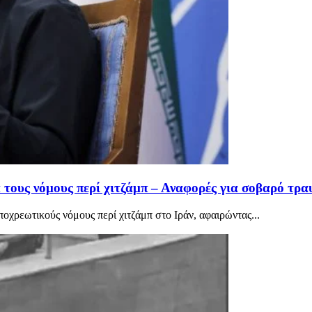
 τους νόμους περί χιτζάμπ – Αναφορές για σοβαρό τρ
ποχρεωτικούς νόμους περί χιτζάμπ στο Ιράν, αφαιρώντας...