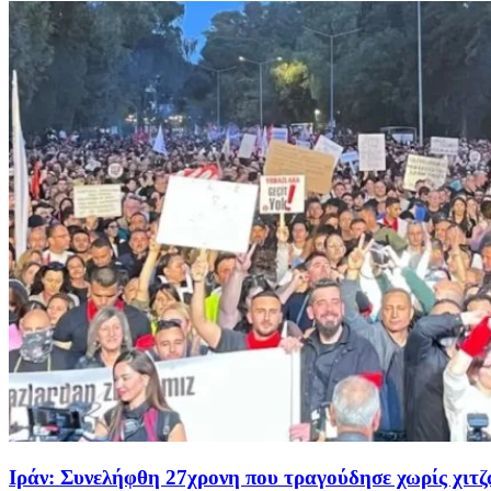
Ιράν: Συνελήφθη 27χρονη που τραγούδησε χωρίς χιτζ