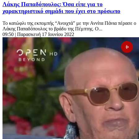
Λάκης Παπαδόπουλος: Όσα είπε για το
χαρακτηριστικό σημάδι που έχει στο πρόσωπο
Το κατώφλι της εκπομπής “Ανοιχτά” με την Αννίτα Πάνια πέρασε ο
Λάκης Παπαδόπουλος το βράδυ της Πέμπτης. Ο...
09:50
| Παρασκευή 17 Ιουνίου 2022