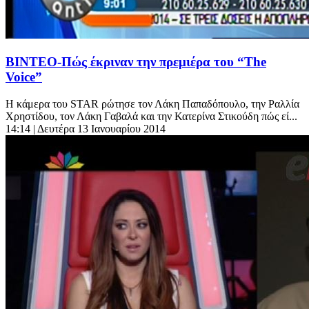
BINTEO-Πώς έκριναν την πρεμιέρα του “The
Voice”
Η κάμερα του STAR ρώτησε τον Λάκη Παπαδόπουλο, την Ραλλία
Χρηστίδου, τον Λάκη Γαβαλά και την Κατερίνα Στικούδη πώς εί...
14:14
| Δευτέρα 13 Ιανουαρίου 2014