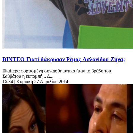
ΒΙΝΤΕΟ-Γιατί δάκρυσαν Ρέμος-Ασλανίδου-Ζήνα;
Ιδιαίτερα φορτισμένη συναισθηματικά ήταν το βράδυ του
Σαββάτου η εκπομπή... Δ...
16:34
| Κυριακή 27 Απριλίου 2014