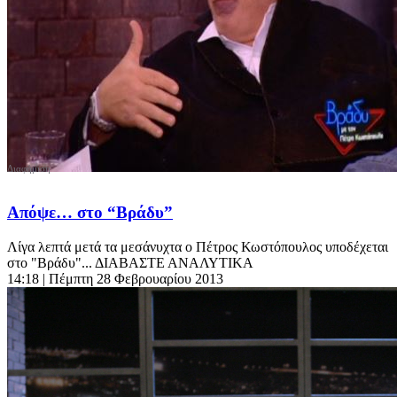
Απόψε… στο “Βράδυ”
Λίγα λεπτά μετά τα μεσάνυχτα ο Πέτρος Κωστόπουλος υποδέχεται
στο "Βράδυ"... ΔΙΑΒΑΣΤΕ ΑΝΑΛΥΤΙΚΑ
14:18
| Πέμπτη 28 Φεβρουαρίου 2013