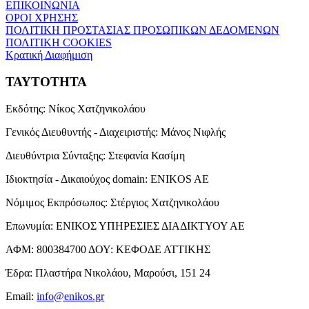
ΕΠΙΚΟΙΝΩΝΙΑ
ΟΡΟΙ ΧΡΗΣΗΣ
ΠΟΛΙΤΙΚΗ ΠΡΟΣΤΑΣΙΑΣ ΠΡΟΣΩΠΙΚΩΝ ΔΕΔΟΜΕΝΩΝ
ΠΟΛΙΤΙΚΗ COOKIES
Κρατική Διαφήμιση
ΤΑΥΤΟΤΗΤΑ
Εκδότης:
Νίκος Χατζηνικολάου
Γενικός Διευθυντής - Διαχειριστής:
Μάνος Νιφλής
Διευθύντρια Σύνταξης:
Στεφανία Κασίμη
Ιδιοκτησία - Δικαιούχος domain:
ENIKOS AE
Νόμιμος Εκπρόσωπος:
Στέργιος Χατζηνικολάου
Επωνυμία:
ΕΝΙΚΟΣ ΥΠΗΡΕΣΙΕΣ ΔΙΑΔΙΚΤΥΟΥ ΑΕ
ΑΦΜ:
800384700
ΔΟΥ:
ΚΕΦΟΔΕ ΑΤΤΙΚΗΣ
Έδρα:
Πλαστήρα Νικολάου, Μαρούσι, 151 24
Email:
info@enikos.gr