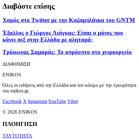
Διαβάστε επίσης
Χαμός στο Twitter με την Καζαμπλάνκα του GNTM
Έξαλλος ο Γιώργος Λιάγκας: Είσαι ο μόνος που
κάνει σεξ στην Ελλάδα ρε αληταρά;
Τρύφωνας Σαμαράς: Το απρόοπτο στο χειρουργείο
ΔΙΑΦΗΜΙΣΗ
ENIKOS
Όλες οι ειδήσεις από την Ελλάδα και τον κόσμο με την εγκυρότητα
του enikos.gr.
Facebook
X
Instagram
YouTube
Viber
© 2026 ENIKOS
ΠΛΟΗΓΗΣΗ
ΤΑΥΤΟΤΗΤΑ