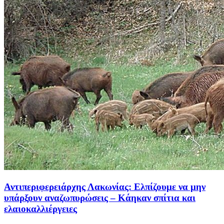
Αντιπεριφερειάρχης Λακωνίας: Ελπίζουμε να μην
υπάρξουν αναζωπυρώσεις – Κάηκαν σπίτια και
ελαιοκαλλιέργειες