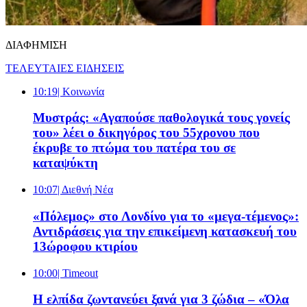
ΔΙΑΦΗΜΙΣΗ
ΤΕΛΕΥΤΑΙΕΣ ΕΙΔΗΣΕΙΣ
10:19
| Κοινωνία
Μυστράς: «Αγαπούσε παθολογικά τους γονείς
του» λέει ο δικηγόρος του 55χρονου που
έκρυβε το πτώμα του πατέρα του σε
καταψύκτη
10:07
| Διεθνή Νέα
«Πόλεμος» στο Λονδίνο για το «μεγα-τέμενος»:
Αντιδράσεις για την επικείμενη κατασκευή του
13ώροφου κτιρίου
10:00
| Timeout
Η ελπίδα ζωντανεύει ξανά για 3 ζώδια – «Όλα