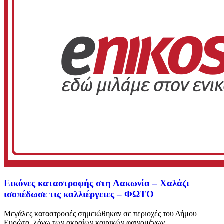
Εικόνες καταστροφής στη Λακωνία – Χαλάζι
ισοπέδωσε τις καλλιέργειες – ΦΩΤΟ
Μεγάλες καταστροφές σημειώθηκαν σε περιοχές του Δήμου
Ευρώτα, λόγω των ακραίων καιρικών φαινομένων...