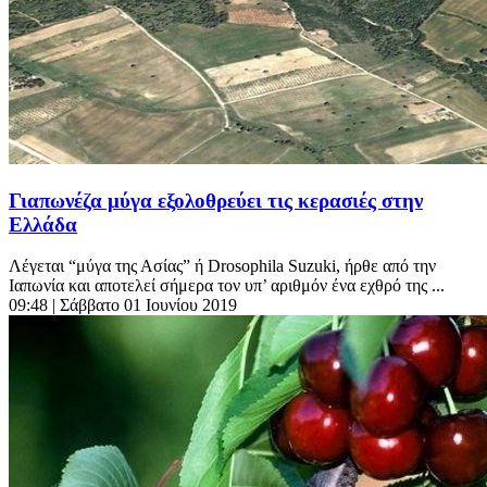
Γιαπωνέζα μύγα εξολοθρεύει τις κερασιές στην
Ελλάδα
Λέγεται “μύγα της Ασίας” ή Drosophila Suzuki, ήρθε από την
Ιαπωνία και αποτελεί σήμερα τον υπ’ αριθμόν ένα εχθρό της ...
09:48
| Σάββατο 01 Ιουνίου 2019