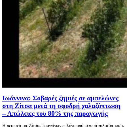
Ιωάννινα: Σοβαρές ζημιές σε αμπελώνες
στη Ζίτσα μετά τη σφοδρή χαλαζόπτωση
– Απώλειες του 80% της παραγωγής
Η περιοχή της Ζίτσας Ιωαννίνων επλήγη από ισχυρή χαλαζόπτωση,