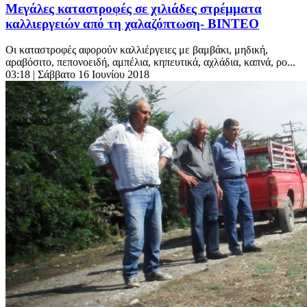
Μεγάλες καταστροφές σε χιλιάδες στρέμματα
καλλιεργειών από τη χαλαζόπτωση- ΒΙΝΤΕΟ
Οι καταστροφές αφορούν καλλιέργειες με βαμβάκι, μηδική,
αραβόσιτο, πεπονοειδή, αμπέλια, κηπευτικά, αχλάδια, καπνά, ρο...
03:18
| Σάββατο 16 Ιουνίου 2018