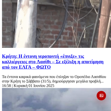
Κρήτη: Η έντονη νεροποντή «έπνιξε» τις
καλλιέργειες στο Λασίθι – Σε εξέλιξη η αποτίμηση
από τον ΕΛΓΑ – ΦΩΤΟ
Τα έντονα καιρικά φαινόμενα που έπληξαν το Οροπέδιο Λασιθίου
στην Κρήτη το Σάββατο (31/5), δημιούργησαν μεγάλα προβλή...
16:58
| Κυριακή 01 Ιουνίου 2025