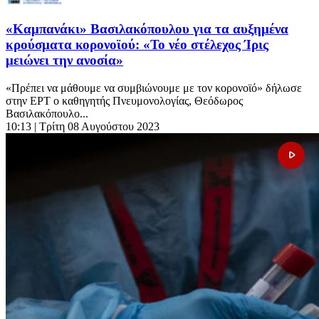
«Καμπανάκι» Βασιλακόπουλου για τα αυξημένα
κρούσματα κορονοϊού: «Το νέο στέλεχος Ίρις
μειώνει την ανοσία»
«Πρέπει να μάθουμε να συμβιώνουμε με τον κορονοϊό» δήλωσε
στην ΕΡΤ ο καθηγητής Πνευμονολογίας, Θεόδωρος
Βασιλακόπουλο...
10:13
| Τρίτη 08 Αυγούστου 2023