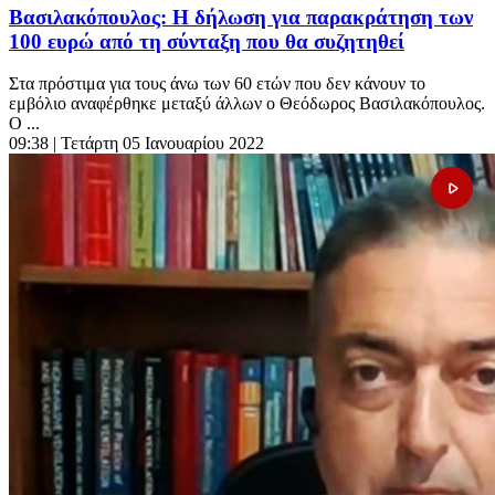
Βασιλακόπουλος: Η δήλωση για παρακράτηση των
100 ευρώ από τη σύνταξη που θα συζητηθεί
Στα πρόστιμα για τους άνω των 60 ετών που δεν κάνουν το
εμβόλιο αναφέρθηκε μεταξύ άλλων ο Θεόδωρος Βασιλακόπουλος.
Ο ...
09:38
| Τετάρτη 05 Ιανουαρίου 2022