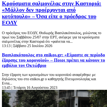
Κρούσματα σαλμονέλας στην Καστοριά:
«Μάλλον δεν προέρχονται από
κοτόπουλο» – Όσα είπε ο πρόεδρος του
ΕΟΔΥ
Ο πρόεδρος του ΕΟΔΥ, Θοδωρής Βασιλακόπουλος, μιλώντας το
πρωί του Σαββάτου 25/07 στην ΕΡΤ, ανέφερε για τα κρούσματα
σαλμονέλας στην Καστοριά ότι «φαίνεται να...
13:13
| Σάββατο 25 Ιουλίου 2026
Βασιλακόπουλος στο enikos.gr: «Είμαστε σε περίοδο
έξαρσης του κορονοϊού» – Ποιοι πρέπει να κάνουν το
εμβόλιο τον Οκτώβριο
Στην έξαρση των κρουσμάτων του κορονοϊού αναφέρθηκε με
δηλώσεις του στο enikos.gr ο καθηγητής Πνευμονολογίας και
Εντα...
13:45
| Τετάρτη 16 Αυγούστου 2023