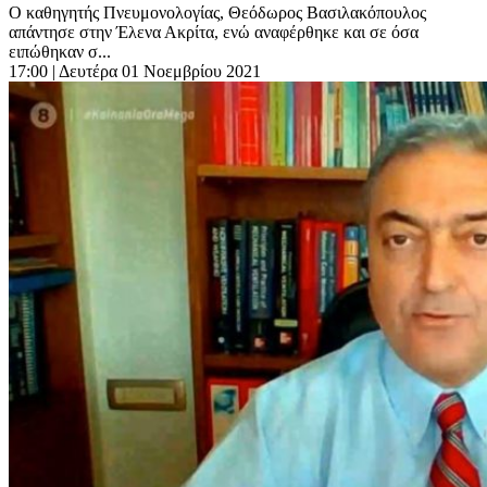
Ο καθηγητής Πνευμονολογίας, Θεόδωρος Βασιλακόπουλος
απάντησε στην Έλενα Ακρίτα, ενώ αναφέρθηκε και σε όσα
ειπώθηκαν σ...
17:00
| Δευτέρα 01 Νοεμβρίου 2021