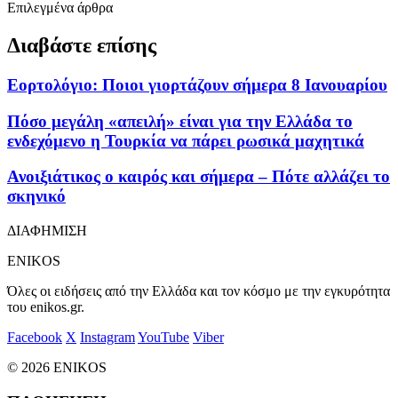
Επιλεγμένα άρθρα
Διαβάστε επίσης
Εορτολόγιο: Ποιοι γιορτάζουν σήμερα 8 Ιανουαρίου
Πόσο μεγάλη «απειλή» είναι για την Ελλάδα το
ενδεχόμενο η Τουρκία να πάρει ρωσικά μαχητικά
Ανοιξιάτικος ο καιρός και σήμερα – Πότε αλλάζει το
σκηνικό
ΔΙΑΦΗΜΙΣΗ
ENIKOS
Όλες οι ειδήσεις από την Ελλάδα και τον κόσμο με την εγκυρότητα
του enikos.gr.
Facebook
X
Instagram
YouTube
Viber
© 2026 ENIKOS