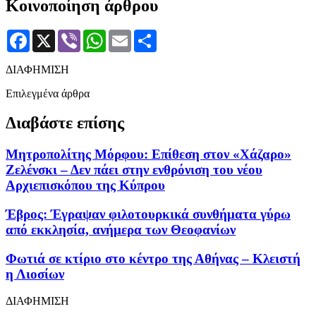
Κοινοποίηση άρθρου
Facebook
X
Viber
WhatsApp
Email
Μοιραστείτε
ΔΙΑΦΗΜΙΣΗ
Επιλεγμένα άρθρα
Διαβάστε επίσης
Μητροπολίτης Μόρφου: Επίθεση στον «Χάζαρο»
Ζελένσκι – Δεν πάει στην ενθρόνιση του νέου
Αρχιεπισκόπου της Κύπρου
Έβρος: Έγραψαν φιλοτουρκικά συνθήματα γύρω
από εκκλησία, ανήμερα των Θεοφανίων
Φωτιά σε κτίριο στο κέντρο της Αθήνας – Κλειστή
η Λιοσίων
ΔΙΑΦΗΜΙΣΗ