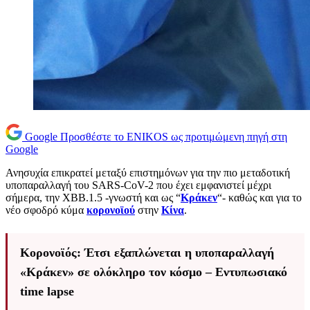
Google
Προσθέστε το ENIKOS ως προτιμώμενη πηγή στη
Google
Ανησυχία επικρατεί μεταξύ επιστημόνων για την πιο μεταδοτική
υποπαραλλαγή του SARS-CoV-2 που έχει εμφανιστεί μέχρι
σήμερα, την ΧΒΒ.1.5 -γνωστή και ως “
Κράκεν
“- καθώς και για το
νέο σφοδρό κύμα
κορονοϊού
στην
Κίνα
.
Κορονοϊός: Έτσι εξαπλώνεται η υποπαραλλαγή
«Κράκεν» σε ολόκληρο τον κόσμο – Εντυπωσιακό
time lapse