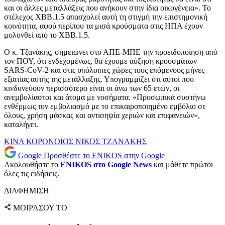
και οι άλλες μεταλλάξεις που ανήκουν στην ίδια οικογένεια». Το
στέλεχος ΧΒΒ.1.5 απασχολεί αυτή τη στιγμή την επιστημονική
κοινότητα, αφού περίπου τα μισά κρούσματα στις ΗΠΑ έχουν
μολυνθεί από το ΧΒΒ.1.5.
Ο κ. Τζανάκης, σημειώνει στο ΑΠΕ-ΜΠΕ την προειδοποίηση από
τον ΠΟΥ, ότι ενδεχομένως, θα έχουμε αύξηση κρουσμάτων
SARS-CoV-2 και στις υπόλοιπες χώρες τους επόμενους μήνες
εξαιτίας αυτής της μετάλλαξης. Υπογραμμίζει ότι αυτοί που
κινδυνεύουν περισσότερο είναι οι άνω των 65 ετών, οι
ανεμβολίαστοι και άτομα με νοσήματα. «Προσωπικά συστήνω
ενθέρμως τον εμβολιασμό με το επικαιροποιημένο εμβόλιο σε
όλους, χρήση μάσκας και αντισηψία χεριών και επιφανειών»,
καταλήγει.
ΚΙΝΑ
ΚΟΡΟΝΟΙΟΣ
ΝΙΚΟΣ ΤΖΑΝΑΚΗΣ
Google
Προσθέστε το ENIKOS στην Google
Ακολουθήστε το
ENIKOS στο Google News
και μάθετε πρώτοι
όλες τις ειδήσεις.
ΔΙΑΦΗΜΙΣΗ
ΜΟΙΡΑΣΟΥ ΤΟ