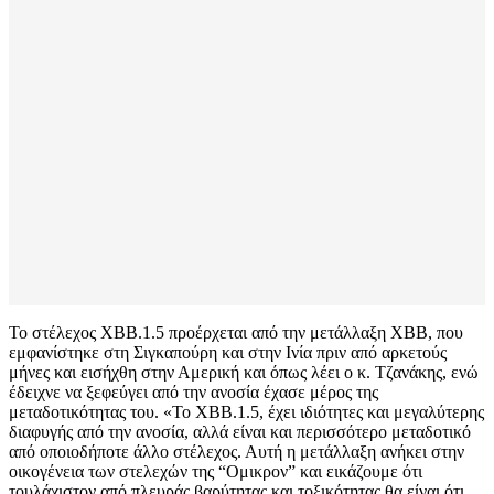
Το στέλεχος ΧΒΒ.1.5 προέρχεται από την μετάλλαξη ΧΒΒ, που
εμφανίστηκε στη Σιγκαπούρη και στην Ινία πριν από αρκετούς
μήνες και εισήχθη στην Αμερική και όπως λέει ο κ. Τζανάκης, ενώ
έδειχνε να ξεφεύγει από την ανοσία έχασε μέρος της
μεταδοτικότητας του. «Το ΧΒΒ.1.5, έχει ιδιότητες και μεγαλύτερης
διαφυγής από την ανοσία, αλλά είναι και περισσότερο μεταδοτικό
από οποιοδήποτε άλλο στέλεχος. Αυτή η μετάλλαξη ανήκει στην
οικογένεια των στελεχών της “Ομικρον” και εικάζουμε ότι
τουλάχιστον από πλευράς βαρύτητας και τοξικότητας θα είναι ότι