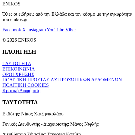
ENIKOS
Όλες οι ειδήσεις από την Ελλάδα και τον κόσμο με την εγκυρότητα
του enikos.gr.
Facebook
X
Instagram
YouTube
Viber
© 2026 ENIKOS
ΠΛΟΗΓΗΣΗ
ΤΑΥΤΟΤΗΤΑ
ΕΠΙΚΟΙΝΩΝΙΑ
ΟΡΟΙ ΧΡΗΣΗΣ
ΠΟΛΙΤΙΚΗ ΠΡΟΣΤΑΣΙΑΣ ΠΡΟΣΩΠΙΚΩΝ ΔΕΔΟΜΕΝΩΝ
ΠΟΛΙΤΙΚΗ COOKIES
Κρατική Διαφήμιση
ΤΑΥΤΟΤΗΤΑ
Εκδότης:
Νίκος Χατζηνικολάου
Γενικός Διευθυντής - Διαχειριστής:
Μάνος Νιφλής
Διευθύντρια Σύνταξης:
Στεφανία Κασίμη