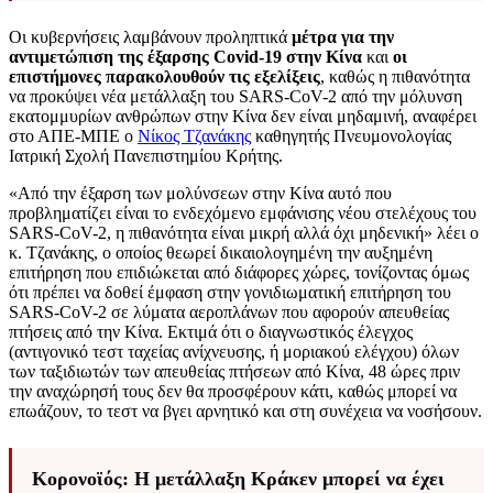
Οι κυβερνήσεις λαμβάνουν προληπτικά
μέτρα για την
αντιμετώπιση της έξαρσης Covid-19 στην Κίνα
και
οι
επιστήμονες παρακολουθούν τις εξελίξεις
, καθώς η πιθανότητα
να προκύψει νέα μετάλλαξη του SARS-CoV-2 από την μόλυνση
εκατομμυρίων ανθρώπων στην Κίνα δεν είναι μηδαμινή, αναφέρει
στο ΑΠΕ-ΜΠΕ ο
Νίκος Τζανάκης
καθηγητής Πνευμονολογίας
Ιατρική Σχολή Πανεπιστημίου Κρήτης.
«Από την έξαρση των μολύνσεων στην Κίνα αυτό που
προβληματίζει είναι το ενδεχόμενο εμφάνισης νέου στελέχους του
SARS-CoV-2, η πιθανότητα είναι μικρή αλλά όχι μηδενική» λέει ο
κ. Τζανάκης, ο οποίος θεωρεί δικαιολογημένη την αυξημένη
επιτήρηση που επιδιώκεται από διάφορες χώρες, τονίζοντας όμως
ότι πρέπει να δοθεί έμφαση στην γονιδιωματική επιτήρηση του
SARS-CoV-2 σε λύματα αεροπλάνων που αφορούν απευθείας
πτήσεις από την Κίνα. Εκτιμά ότι ο διαγνωστικός έλεγχος
(αντιγονικό τεστ ταχείας ανίχνευσης, ή μοριακού ελέγχου) όλων
των ταξιδιωτών των απευθείας πτήσεων από Κίνα, 48 ώρες πριν
την αναχώρησή τους δεν θα προσφέρουν κάτι, καθώς μπορεί να
επωάζουν, το τεστ να βγει αρνητικό και στη συνέχεια να νοσήσουν.
Κορονοϊός: Η μετάλλαξη Κράκεν μπορεί να έχει