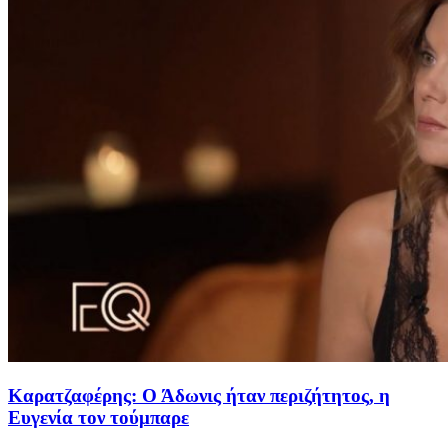
Καρατζαφέρης: Ο Άδωνις ήταν περιζήτητος, η
Ευγενία τον τούμπαρε