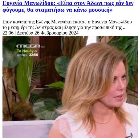
Ευγενία Μανωλίδου: «Είπα στον Άδωνι πως εάν δεν
φύγουμε, θα σταματήσω να κάνω μουσική»
Στον καναπέ της Ελένης Μενεγάκη έκατσε η Ευγενία Μανωλίδου
το μεσημέρι της Δευτέρας και μίλησε για την προσωπική της ...
22:06
| Δευτέρα 26 Φεβρουαρίου 2024