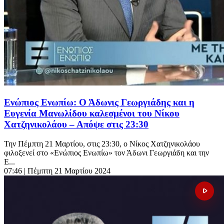
Ενώπιος Ενωπίω: Ο Άδωνις Γεωργιάδης και η
Ευγενία Μανωλίδου καλεσμένοι του Νίκου
Χατζηνικολάου – Απόψε στις 23:30
Την Πέμπτη 21 Μαρτίου, στις 23:30, ο Νίκος Χατζηνικολάου
φιλοξενεί στο «Ενώπιος Ενωπίω» τον Άδωνι Γεωργιάδη και την
Ε...
07:46
| Πέμπτη 21 Μαρτίου 2024