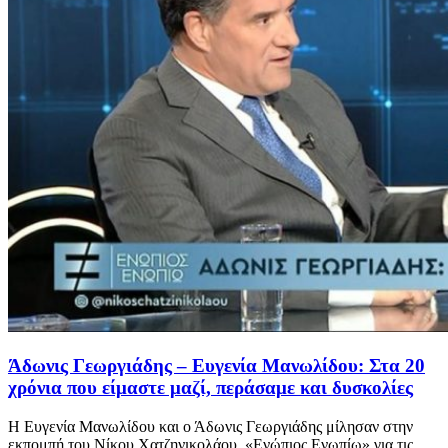
Άδωνις Γεωργιάδης – Ευγενία Μανωλίδου: Στα 20
χρόνια που είμαστε μαζί, περάσαμε και δυσκολίες
Η Ευγενία Μανωλίδου και ο Άδωνις Γεωργιάδης μίλησαν στην
εκπομπή του Νίκου Χατζηνικολάου, «Ενώπιος Ενωπίω» για τις