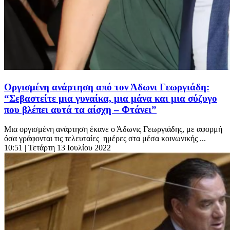
Οργισμένη ανάρτηση από τον Άδωνι Γεωργιάδη:
“Σεβαστείτε μια γυναίκα, μια μάνα και μια σύζυγο
που βλέπει αυτά τα αίσχη – Φτάνει”
Μια οργισμένη ανάρτηση έκανε ο Άδωνις Γεωργιάδης, με αφορμή
όσα γράφονται τις τελευταίες ημέρες στα μέσα κοινωνικής ...
10:51
| Τετάρτη 13 Ιουλίου 2022