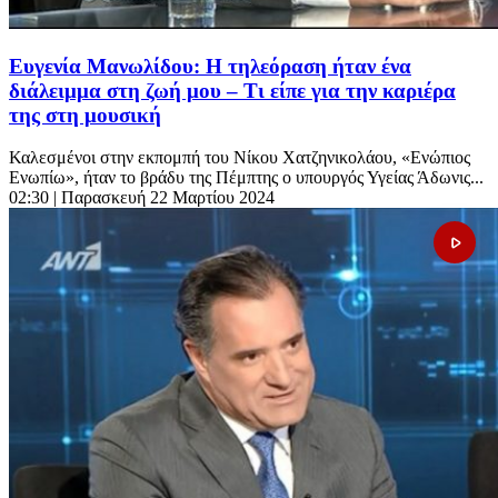
Ευγενία Μανωλίδου: Η τηλεόραση ήταν ένα
διάλειμμα στη ζωή μου – Τι είπε για την καριέρα
της στη μουσική
Καλεσμένοι στην εκπομπή του Νίκου Χατζηνικολάου, «Ενώπιος
Ενωπίω», ήταν το βράδυ της Πέμπτης ο υπουργός Υγείας Άδωνις...
02:30
| Παρασκευή 22 Μαρτίου 2024