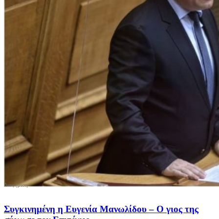
Συγκινημένη η Ευγενία Μανωλίδου – Ο γιος της