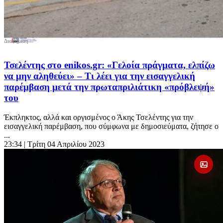
Τσελέντης στο enikos.gr: «Γελοία πράγματα, ελπίζω
να μην αληθεύει» – Τι λέει για την εισαγγελική
παρέμβαση μετά την πρωταπριλιάτικη «πρόβλεψή»
του
Έκπληκτος, αλλά και οργισμένος ο Άκης Τσελέντης για την
εισαγγελική παρέμβαση, που σύμφωνα με δημοσιεύματα, ζήτησε ο
...
23:34
| Τρίτη 04 Απριλίου 2023