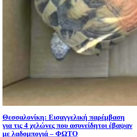
Θεσσαλονίκη: Εισαγγελική παρέμβαση
για τις 4 χελώνες που ασυνείδητοι έβαψαν
με λαδομπογιά – ΦΩΤΟ