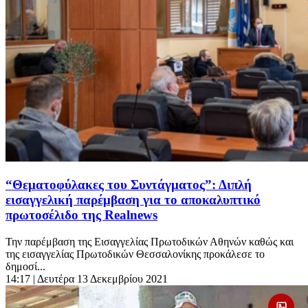
“Θεματοφύλακες του Συντάγματος”: Διπλή
εισαγγελική παρέμβαση για το αποκαλυπτικό
πρωτοσέλιδο της Realnews
Την παρέμβαση της Εισαγγελίας Πρωτοδικών Αθηνών καθώς και
της εισαγγελίας Πρωτοδικών Θεσσαλονίκης προκάλεσε το
δημοσί...
14:17
| Δευτέρα 13 Δεκεμβρίου 2021