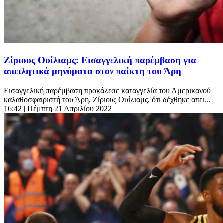
Ζίριους Ουίλιαμς: Εισαγγελική παρέμβαση για
απειλητικά μηνύματα στον παίκτη του Άρη
Εισαγγελική παρέμβαση προκάλεσε καταγγελία του Αμερικανού
καλαθοσφαιριστή του Άρη, Ζίριους Ουίλιαμς, ότι δέχθηκε απει...
16:42
| Πέμπτη 21 Απριλίου 2022