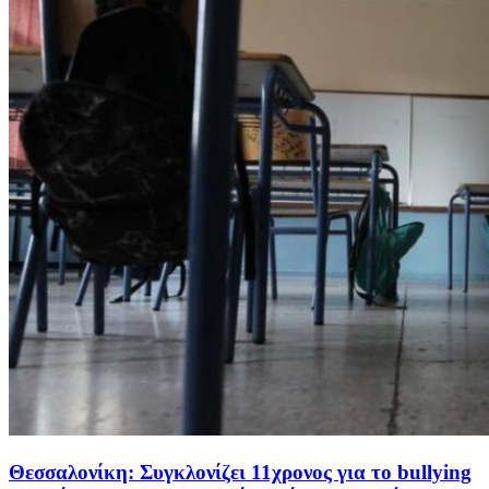
Θεσσαλονίκη: Συγκλονίζει 11χρονος για το bullying