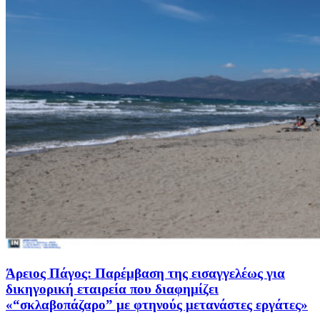
Άρειος Πάγος: Παρέμβαση της εισαγγελέως για
δικηγορική εταιρεία που διαφημίζει
«“σκλαβοπάζαρο” με φτηνούς μετανάστες εργάτες»