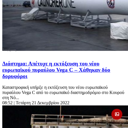
Διάστημα: Απέτυχε η εκτόξευση του νέου
ευρωπαϊκού πυραύλου Vega C – Χάθηκαν δύο
δορυφόροι
Καταστροφική υπήρξε η εκτόξευση του νέου ευρωπαϊκού
πυραύλου Vega C από το ευρωπαϊκό διαστημοδρόμιο στο Κουρού
στη Νό...
08:52
| Τετάρτη 21 Δεκεμβρίου 2022