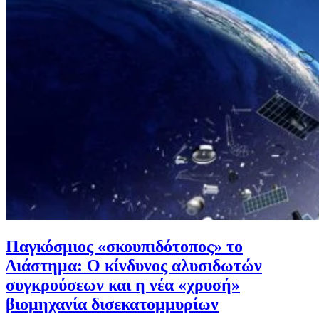
Παγκόσμιος «σκουπιδότοπος» το
Διάστημα: Ο κίνδυνος αλυσιδωτών
συγκρούσεων και η νέα «χρυσή»
βιομηχανία δισεκατομμυρίων