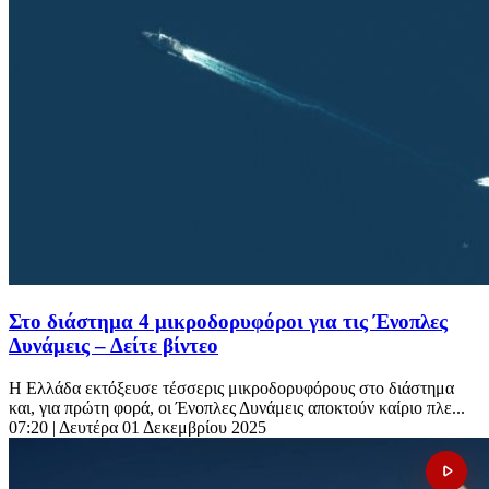
Στο διάστημα 4 μικροδορυφόροι για τις Ένοπλες
Δυνάμεις – Δείτε βίντεο
Η Ελλάδα εκτόξευσε τέσσερις μικροδορυφόρους στο διάστημα
και, για πρώτη φορά, οι Ένοπλες Δυνάμεις αποκτούν καίριο πλε...
07:20
| Δευτέρα 01 Δεκεμβρίου 2025