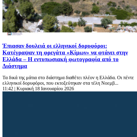
Έπιασαν δουλειά οι ελληνικοί δορυφόροι:
Κατέγραψαν τη φρεγάτα «Κίμων» να φτάνει στην
Ελλάδα – Η εντυπωσιακή φωτογραφία από το
Διάστημα
Τα δικά της μάτια στο διάστημα διαθέτει πλέον η Ελλάδα. Οι πέντε
ελληνικοί δορυφόροι, που εκτοξεύτηκαν στα τέλη Νοεμβ...
11:42
| Κυριακή 18 Ιανουαρίου 2026