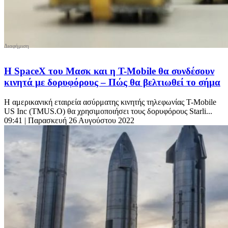
Η SpaceX του Μασκ και η T-Mobile θα συνδέσουν
κινητά με δορυφόρους – Πώς θα βελτιωθεί το σήμα
Η αμερικανική εταιρεία ασύρματης κινητής τηλεφωνίας T-Mobile
US Inc (TMUS.O) θα χρησιμοποιήσει τους δορυφόρους Starli...
09:41
| Παρασκευή 26 Αυγούστου 2022