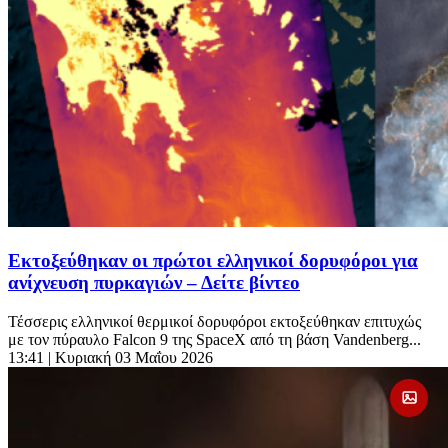
Εκτοξεύθηκαν οι πρώτοι ελληνικοί δορυφόροι για
ανίχνευση πυρκαγιών – Δείτε βίντεο
Τέσσερις ελληνικοί θερμικοί δορυφόροι εκτοξεύθηκαν επιτυχώς
με τον πύραυλο Falcon 9 της SpaceX από τη βάση Vandenberg...
13:41
| Κυριακή 03 Μαΐου 2026