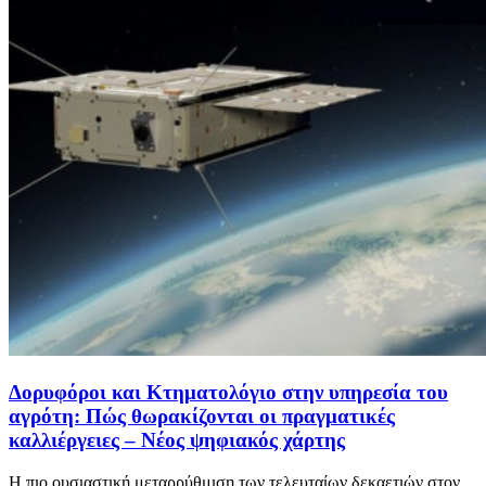
Δορυφόροι και Κτηματολόγιο στην υπηρεσία του
αγρότη: Πώς θωρακίζονται οι πραγματικές
καλλιέργειες – Νέος ψηφιακός χάρτης
Η πιο ουσιαστική μεταρρύθμιση των τελευταίων δεκαετιών στον