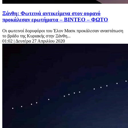
Ξάνθη: Φωτεινά αντικείμενα στον ουρανό
προκάλεσαν ερωτήματα – ΒΙΝΤΕΟ – ΦΩΤΟ
Οι φωτεινοί δορυφόροι του Έλον Μασκ προκάλεσαν αναστάτωση
το βράδυ της Κυριακής στην Ξάνθη...
01:02
| Δευτέρα 27 Απριλίου 2020