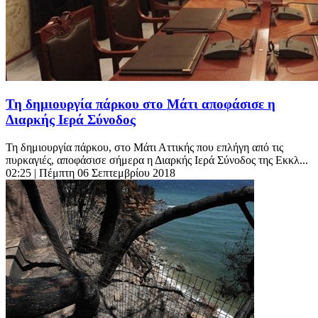
Τη δημιουργία πάρκου στο Μάτι αποφάσισε η
Διαρκής Ιερά Σύνοδος
Τη δημιουργία πάρκου, στο Μάτι Αττικής που επλήγη από τις
πυρκαγιές, αποφάσισε σήμερα η Διαρκής Ιερά Σύνοδος της Εκκλ...
02:25
| Πέμπτη 06 Σεπτεμβρίου 2018