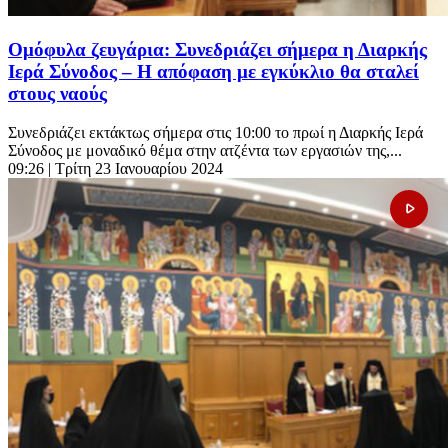
Ομόφυλα ζευγάρια: Συνεδριάζει σήμερα η Διαρκής
Ιερά Σύνοδος – Η απόφαση με εγκύκλιο θα σταλεί
στους ναούς
Συνεδριάζει εκτάκτως σήμερα στις 10:00 το πρωί η Διαρκής Ιερά
Σύνοδος με μοναδικό θέμα στην ατζέντα των εργασιών της,...
09:26
| Τρίτη 23 Ιανουαρίου 2024