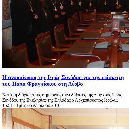
H ανακοίνωση της Ιεράς Συνόδου για την επίσκεψη
του Πάπα Φραγκίσκου στη Λέσβο
Κατά τη διάρκεια της σημερινής συνεδρίασης της Διαρκούς Ιεράς
Συνόδου της Εκκλησίας της Ελλάδας ο Αρχιεπίσκοπος Ιερών...
15:51
| Τρίτη 05 Απριλίου 2016