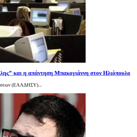
όλης” και η απάντηση Μπακογιάννη στον Ηλιόπουλο
βάσεων (ΕΑΑΔΗΣΥ)...