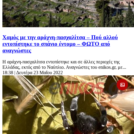
Χαμός με την αράχνη-πασχαλίτσα – Πού αλλού
εντοπίστηκε το σπάνιο έντομο – ΦΩΤΟ από
αναγνώστες
Η αράχνη-πασχαλίτσα εντοπίστηκε και σε άλλες περιοχές της
Ελλάδας, εκτός από το Ναύπλιο. Αναγνώστες του enikos.gr, με...
18:38
| Δευτέρα 23 Μαΐου 2022