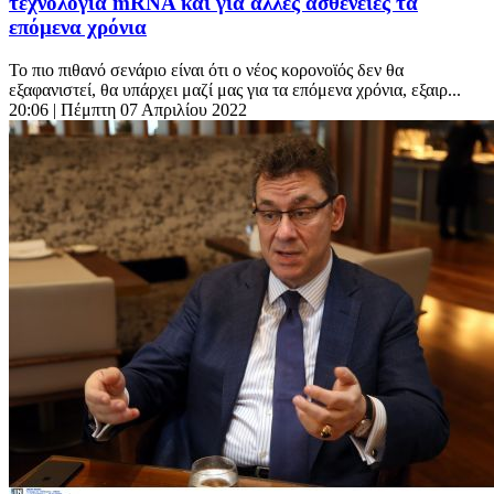
τεχνολογία mRNA και για άλλες ασθένειες τα
επόμενα χρόνια
Το πιο πιθανό σενάριο είναι ότι ο νέος κορονοϊός δεν θα
εξαφανιστεί, θα υπάρχει μαζί μας για τα επόμενα χρόνια, εξαιρ...
20:06
| Πέμπτη 07 Απριλίου 2022