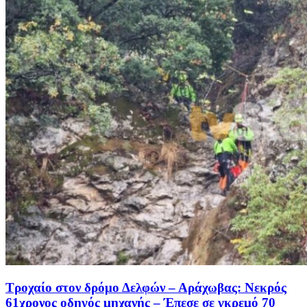
Τροχαίο στον δρόμο Δελφών – Αράχωβας: Νεκρός
61χρονος οδηγός μηχανής – Έπεσε σε γκρεμό 70