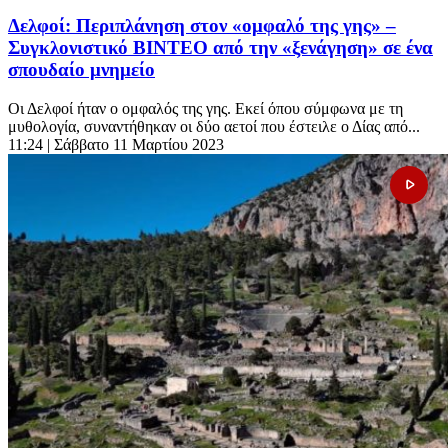
Δελφοί: Περιπλάνηση στον «ομφαλό της γης» –
Συγκλονιστικό ΒΙΝΤΕΟ από την «ξενάγηση» σε ένα
σπουδαίο μνημείο
Οι Δελφοί ήταν ο ομφαλός της γης. Εκεί όπου σύμφωνα με τη
μυθολογία, συναντήθηκαν οι δύο αετοί που έστειλε ο Δίας από...
11:24
| Σάββατο 11 Μαρτίου 2023