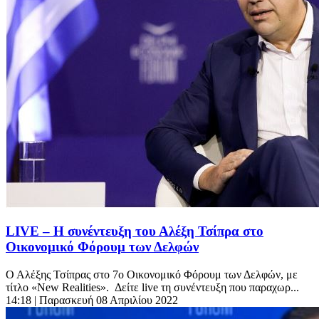
LIVE – Η συνέντευξη του Αλέξη Τσίπρα στο
Οικονομικό Φόρουμ των Δελφών
Ο Αλέξης Τσίπρας στο 7ο Οικονομικό Φόρουμ των Δελφών, με
τίτλο «New Realities». Δείτε live τη συνέντευξη που παραχωρ...
14:18
| Παρασκευή 08 Απριλίου 2022