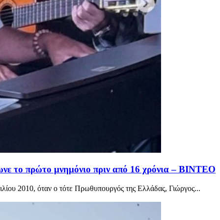
νε το πρώτο μνημόνιο πριν από 16 χρόνια – ΒΙΝΤΕΟ
ίου 2010, όταν ο τότε Πρωθυπουργός της Ελλάδας, Γιώργος...