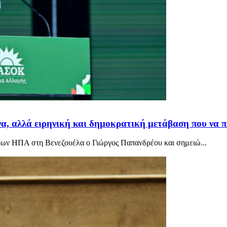
να, αλλά ειρηνική και δημοκρατική μετάβαση που να π
 των ΗΠΑ στη Βενεζουέλα ο Γιώργος Παπανδρέου και σημειώ...