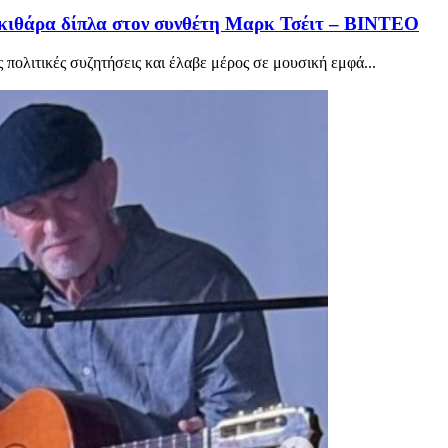
 κιθάρα δίπλα στον συνθέτη Μαρκ Τσέιτ – ΒΙΝΤΕΟ
 πολιτικές συζητήσεις και έλαβε μέρος σε μουσική εμφά...