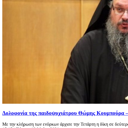
Δολοφονία της παιδοψυχιάτρου Θώμης Κουμπούρα – 
Με την κλήρωση των ενόρκων άρχισε την Τετάρτη η δίκη σε δεύτερ