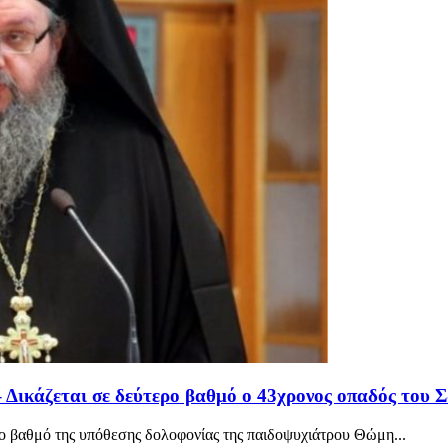
Δικάζεται σε δεύτερο βαθμό ο 43χρονος οπαδός του 
ο βαθμό της υπόθεσης δολοφονίας της παιδοψυχιάτρου Θώμη...