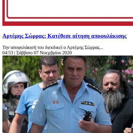
Αρτέμης Σώρρας: Κατέθεσε αίτηση αποφυλάκισης
Την αποφυλάκισή του διεκδικεί ο Αρτέμης Σώρρας...
04:53
| Σάββατο 07 Νοεμβρίου 2020