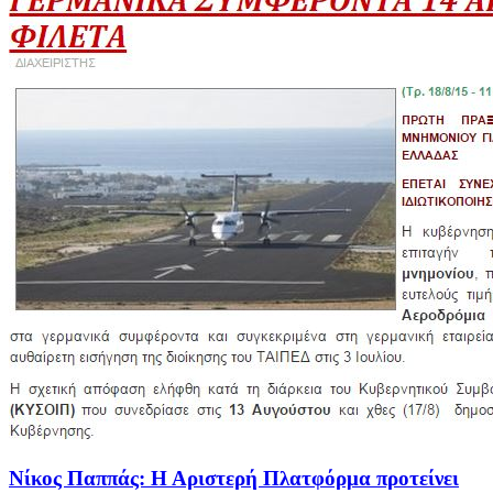
Νίκος Παππάς: Η Αριστερή Πλατφόρμα προτείνει