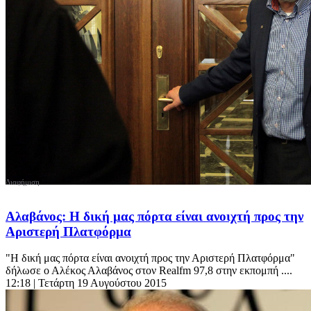
Αλαβάνος: Η δική μας πόρτα είναι ανοιχτή προς την
Αριστερή Πλατφόρμα
"Η δική μας πόρτα είναι ανοιχτή προς την Αριστερή Πλατφόρμα"
δήλωσε ο Αλέκος Αλαβάνος στον Realfm 97,8 στην εκπομπή ....
12:18
| Τετάρτη 19 Αυγούστου 2015