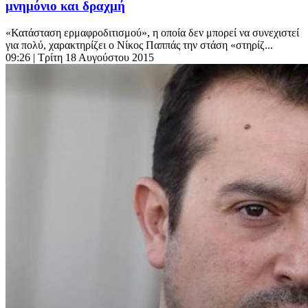
μνημόνιο και δραχμή
«Κατάσταση ερμαφροδιτισμού», η οποία δεν μπορεί να συνεχιστεί
για πολύ, χαρακτηρίζει ο Νίκος Παππάς την στάση «στηρίζ...
09:26
| Τρίτη 18 Αυγούστου 2015