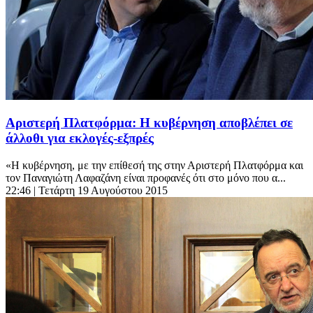
Αριστερή Πλατφόρμα: Η κυβέρνηση αποβλέπει σε
άλλοθι για εκλογές-εξπρές
«Η κυβέρνηση, με την επίθεσή της στην Αριστερή Πλατφόρμα και
τον Παναγιώτη Λαφαζάνη είναι προφανές ότι στο μόνο που α...
22:46
| Τετάρτη 19 Αυγούστου 2015