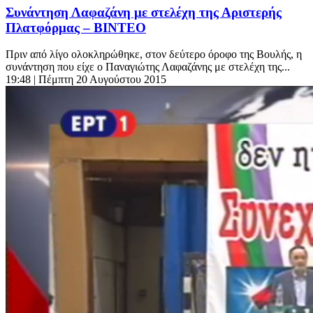
Συνάντηση Λαφαζάνη με στελέχη της Αριστερής
Πλατφόρμας – ΒΙΝΤΕΟ
Πριν από λίγο ολοκληρώθηκε, στον δεύτερο όροφο της Βουλής, η
συνάντηση που είχε ο Παναγιώτης Λαφαζάνης με στελέχη της...
19:48
| Πέμπτη 20 Αυγούστου 2015