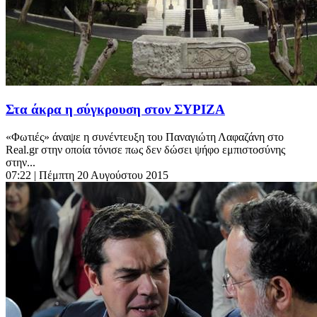
Στα άκρα η σύγκρουση στον ΣΥΡΙΖΑ
«Φωτιές» άναψε η συνέντευξη του Παναγιώτη Λαφαζάνη στο
Real.gr στην οποία τόνισε πως δεν δώσει ψήφο εμπιστοσύνης
στην...
07:22
| Πέμπτη 20 Αυγούστου 2015