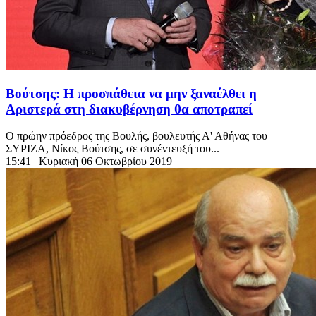
Βούτσης: Η προσπάθεια να μην ξαναέλθει η
Αριστερά στη διακυβέρνηση θα αποτραπεί
Ο πρώην πρόεδρος της Βουλής, βουλευτής Α' Αθήνας του
ΣΥΡΙΖΑ, Νίκος Βούτσης, σε συνέντευξή του...
15:41
| Κυριακή 06 Οκτωβρίου 2019