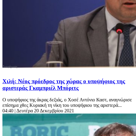
Χιλή: Νέος πρόεδρος της χώρας ο υποψήφιος της
αριστεράς Γκαμπριέλ Μπόριτς
Ο υποψήφιος της άκρας δεξιάς, ο Χοσέ Αντόνιο Καστ, αναγνώρισε
επίσημα χθες Κυριακή τη νίκη του υποψήφιου της αριστερά...
04:40
| Δευτέρα 20 Δεκεμβρίου 2021