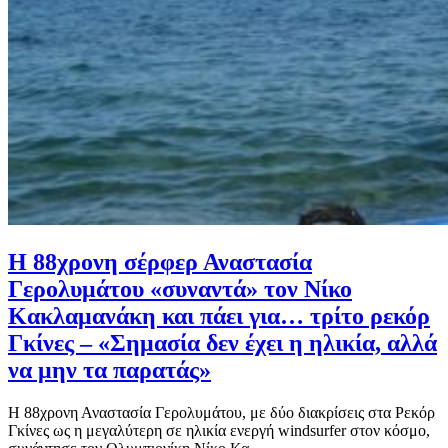
Η 88χρονη σέρφερ Αναστασία
Γερολυμάτου «συναντά» τον Νίκο
Κακλαμανάκη και πάει για… τρίτο ρεκόρ
Γκίνες – «Σημασία δεν έχει η ηλικία, αλλά
να μην τα παρατάς»
Η 88χρονη Αναστασία Γερολυμάτου, με δύο διακρίσεις στα Ρεκόρ
Γκίνες ως η μεγαλύτερη σε ηλικία ενεργή windsurfer στον κόσμο,