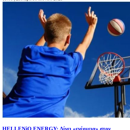
HELLENiQ ENERGY: Δίνει «ενέργεια» στον