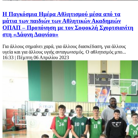
Η Παγκόσμια Ημέρα Αθλητισμού μέσα από τα
μάτια των παιδιών των Αθλητικών Ακαδημιών
ΟΠΑΠ – Προπόνηση με τον Σοφοκλή Σχορτσιανίτη
στη «Δάφνη Δαφνίου»
Για άλλους σημαίνει χαρά, για άλλους διασκέδαση, για άλλους
υγεία και για άλλους υγιής ανταγωνισμός. Ο αθλητισμός μπο...
16:33
| Πέμπτη 06 Απριλίου 2023