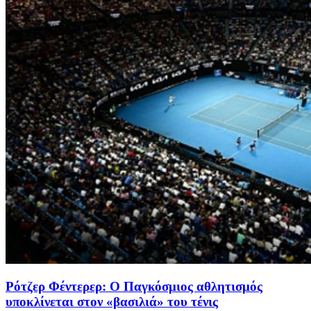
Ρότζερ Φέντερερ: Ο Παγκόσμιος αθλητισμός
υποκλίνεται στον «βασιλιά» του τένις