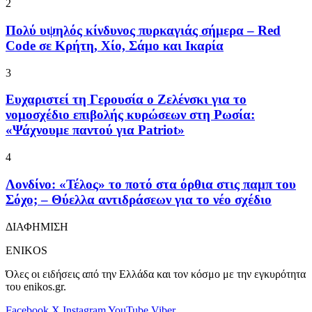
2
Πολύ υψηλός κίνδυνος πυρκαγιάς σήμερα – Red
Code σε Κρήτη, Χίο, Σάμο και Ικαρία
3
Ευχαριστεί τη Γερουσία ο Ζελένσκι για το
νομοσχέδιο επιβολής κυρώσεων στη Ρωσία:
«Ψάχνουμε παντού για Patriot»
4
Λονδίνο: «Τέλος» το ποτό στα όρθια στις παμπ του
Σόχο; – Θύελλα αντιδράσεων για το νέο σχέδιο
ΔΙΑΦΗΜΙΣΗ
ENIKOS
Όλες οι ειδήσεις από την Ελλάδα και τον κόσμο με την εγκυρότητα
του enikos.gr.
Facebook
X
Instagram
YouTube
Viber