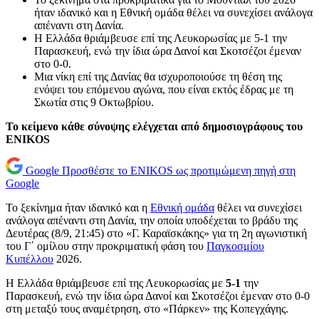
ήταν ιδανικό και η Εθνική ομάδα θέλει να συνεχίσει ανάλογα
απέναντι στη Δανία.
Η Ελλάδα θριάμβευσε επί της Λευκορωσίας με 5-1 την
Παρασκευή, ενώ την ίδια ώρα Δανοί και Σκοτσέζοι έμεναν
στο 0-0.
Μια νίκη επί της Δανίας θα ισχυροποιούσε τη θέση της
ενόψει του επόμενου αγώνα, που είναι εκτός έδρας με τη
Σκωτία στις 9 Οκτωβρίου.
Το κείμενο κάθε σύνοψης ελέγχεται από δημοσιογράφους του
ENIKOS
Google
Προσθέστε το ENIKOS ως προτιμώμενη πηγή στη
Google
Το ξεκίνημα ήταν ιδανικό και η
Εθνική ομάδα
θέλει να συνεχίσει
ανάλογα απέναντι στη Δανία, την οποία υποδέχεται το βράδυ της
Δευτέρας (8/9, 21:45) στο «Γ. Καραϊσκάκης» για τη 2η αγωνιστική
του Γ΄ ομίλου στην προκριματική φάση του
Παγκοσμίου
Κυπέλλου
2026.
Η Ελλάδα θριάμβευσε επί της Λευκορωσίας με
5-1
την
Παρασκευή, ενώ την ίδια ώρα Δανοί και Σκοτσέζοι έμεναν στο 0-0
στη μεταξύ τους αναμέτρηση, στο «Πάρκεν» της Κοπεγχάγης.