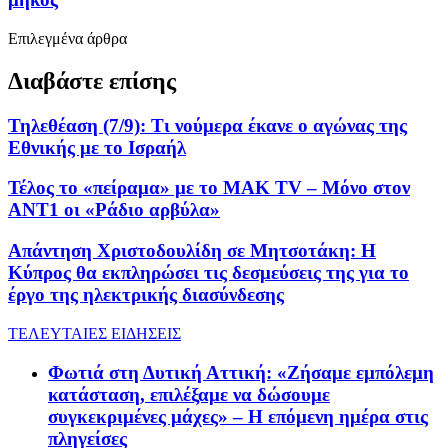
Επιλεγμένα άρθρα
Διαβάστε επίσης
Τηλεθέαση (7/9): Τι νούμερα έκανε ο αγώνας της
Εθνικής με το Ισραήλ
Τέλος το «πείραμα» με το ΜΑΚ TV – Μόνο στον
ΑΝΤ1 οι «Ράδιο αρβύλα»
Απάντηση Χριστοδουλίδη σε Μητσοτάκη: Η
Κύπρος θα εκπληρώσει τις δεσμεύσεις της για το
έργο της ηλεκτρικής διασύνδεσης
ΤΕΛΕΥΤΑΙΕΣ ΕΙΔΗΣΕΙΣ
Φωτιά στη Δυτική Αττική: «Ζήσαμε εμπόλεμη
κατάσταση, επιλέξαμε να δώσουμε
συγκεκριμένες μάχες» – Η επόμενη ημέρα στις
πληγείσες