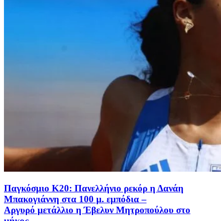
Παγκόσμιο Κ20: Πανελλήνιο ρεκόρ η Δανάη
Μπακογιάννη στα 100 μ. εμπόδια –
Αργυρό μετάλλιο η Έβελυν Μητροπούλου στο
μήκος