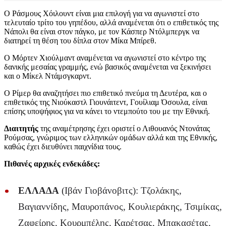
Ο Ράσμους Χόιλουντ είναι μια επιλογή για να αγωνιστεί στο
τελευταίο τρίτο του γηπέδου, αλλά αναμένεται ότι ο επιθετικός της
Νάπολι θα είναι στον πάγκο, με τον Κάσπερ Ντόλμπεργκ να
διατηρεί τη θέση του δίπλα στον Μίκα Μπίρεθ.
Ο Μόρτεν Χιούλμαντ αναμένεται να αγωνιστεί στο κέντρο της
δανικής μεσαίας γραμμής, ενώ βασικός αναμένεται να ξεκινήσει
και ο Μίκελ Ντάμσγκαρντ.
Ο Ρίμερ θα αναζητήσει πιο επιθετικό πνεύμα τη Δευτέρα, και ο
επιθετικός της Νιούκαστλ Γιουνάιτεντ, Γουίλιαμ Όσουλα, είναι
επίσης υποψήφιος για να κάνει το ντεμπούτο του με την Εθνική.
Διαιτητής
της αναμέτρησης έχει οριστεί ο Λιθουανός Ντονάτας
Ρούμσας, γνώριμος των ελληνικών ομάδων αλλά και της Εθνικής,
καθώς έχει διευθύνει παιχνίδια τους.
Πιθανές αρχικές ενδεκάδες:
ΕΛΛΑΔΑ
(Ιβάν Γιοβάνοβιτς): Τζολάκης,
Βαγιαννίδης, Μαυροπάνος, Κουλιεράκης, Τσιμίκας,
Ζαφείρης, Κουρμπέλης, Καρέτσας, Μπακασέτας,