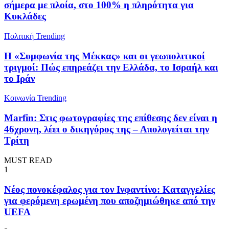
σήμερα με πλοία, στο 100% η πληρότητα για
Κυκλάδες
Πολιτική
Trending
Η «Συμφωνία της Μέκκας» και οι γεωπολιτικοί
τριγμοί: Πώς επηρεάζει την Ελλάδα, το Ισραήλ και
το Ιράν
Κοινωνία
Trending
Marfin: Στις φωτογραφίες της επίθεσης δεν είναι η
46χρονη, λέει ο δικηγόρος της – Απολογείται την
Τρίτη
MUST READ
1
Νέος πονοκέφαλος για τον Ινφαντίνο: Καταγγελίες
για φερόμενη ερωμένη που αποζημιώθηκε από την
UEFA