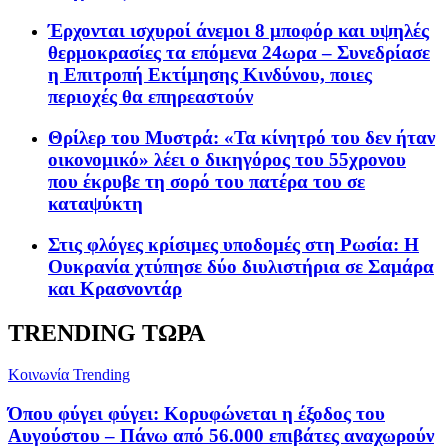
Έρχονται ισχυροί άνεμοι 8 μποφόρ και υψηλές
θερμοκρασίες τα επόμενα 24ωρα – Συνεδρίασε
η Επιτροπή Εκτίμησης Κινδύνου, ποιες
περιοχές θα επηρεαστούν
Θρίλερ του Μυστρά: «Τα κίνητρό του δεν ήταν
οικονομικό» λέει ο δικηγόρος του 55χρονου
που έκρυβε τη σορό του πατέρα του σε
καταψύκτη
Στις φλόγες κρίσιμες υποδομές στη Ρωσία: Η
Ουκρανία χτύπησε δύο διυλιστήρια σε Σαμάρα
και Κρασνοντάρ
TRENDING ΤΩΡΑ
Κοινωνία
Trending
Όπου φύγει φύγει: Κορυφώνεται η έξοδος του
Αυγούστου – Πάνω από 56.000 επιβάτες αναχωρούν