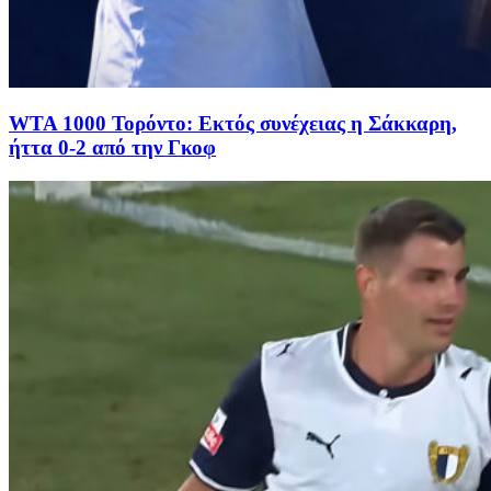
WTA 1000 Τορόντο: Εκτός συνέχειας η Σάκκαρη,
ήττα 0-2 από την Γκοφ