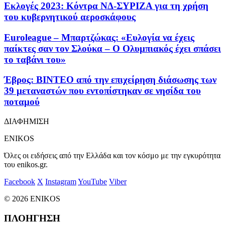
Εκλογές 2023: Κόντρα ΝΔ-ΣΥΡΙΖΑ για τη χρήση
του κυβερνητικού αεροσκάφους
Euroleague – Μπαρτζώκας: «Ευλογία να έχεις
παίκτες σαν τον Σλούκα – Ο Ολυμπιακός έχει σπάσει
το ταβάνι του»
Έβρος: ΒΙΝΤΕΟ από την επιχείρηση διάσωσης των
39 μεταναστών που εντοπίστηκαν σε νησίδα του
ποταμού
ΔΙΑΦΗΜΙΣΗ
ENIKOS
Όλες οι ειδήσεις από την Ελλάδα και τον κόσμο με την εγκυρότητα
του enikos.gr.
Facebook
X
Instagram
YouTube
Viber
© 2026 ENIKOS
ΠΛΟΗΓΗΣΗ