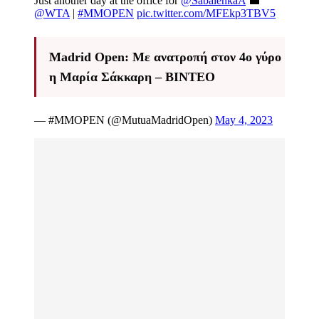
Just another day at the office for
@SabalenkaA
💼
@WTA
|
#MMOPEN
pic.twitter.com/MFEkp3TBV5
Madrid Open: Με ανατροπή στον 4ο γύρο
η Μαρία Σάκκαρη – ΒΙΝΤΕΟ
— #MMOPEN (@MutuaMadridOpen)
May 4, 2023