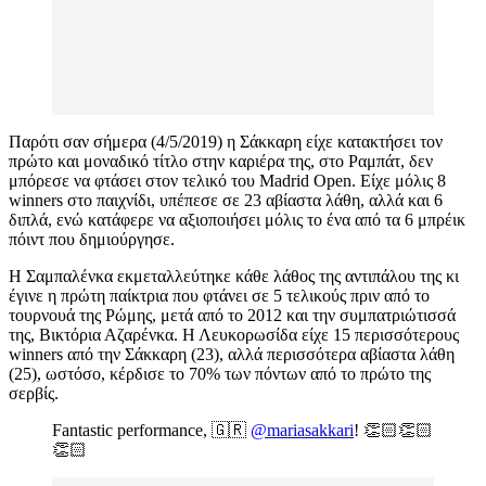
Παρότι σαν σήμερα (4/5/2019) η Σάκκαρη είχε κατακτήσει τον
πρώτο και μοναδικό τίτλο στην καριέρα της, στο Ραμπάτ, δεν
μπόρεσε να φτάσει στον τελικό του Madrid Open. Είχε μόλις 8
winners στο παιχνίδι, υπέπεσε σε 23 αβίαστα λάθη, αλλά και 6
διπλά, ενώ κατάφερε να αξιοποιήσει μόλις το ένα από τα 6 μπρέικ
πόιντ που δημιούργησε.
Η Σαμπαλένκα εκμεταλλεύτηκε κάθε λάθος της αντιπάλου της κι
έγινε η πρώτη παίκτρια που φτάνει σε 5 τελικούς πριν από το
τουρνουά της Ρώμης, μετά από το 2012 και την συμπατριώτισσά
της, Βικτόρια Αζαρένκα. Η Λευκορωσίδα είχε 15 περισσότερους
winners από την Σάκκαρη (23), αλλά περισσότερα αβίαστα λάθη
(25), ωστόσο, κέρδισε το 70% των πόντων από το πρώτο της
σερβίς.
Fantastic performance, 🇬🇷
@mariasakkari
! 👏🏻👏🏻
👏🏻