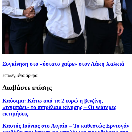
Συγκίνηση στο «ύστατο χαίρε» στον Λάκη Χαλκιά
Επιλεγμένα άρθρα
Διαβάστε επίσης
Καύσιμα: Κάτω από τα 2 ευρώ η βενζίνη,
«τσιμπάει» το πετρέλαιο κίνησης – Οι νεότερες
εκτιμήσεις
Καυτός Ιούνιος στο Αιγαίο – Το καθεστώς Ερντογάν