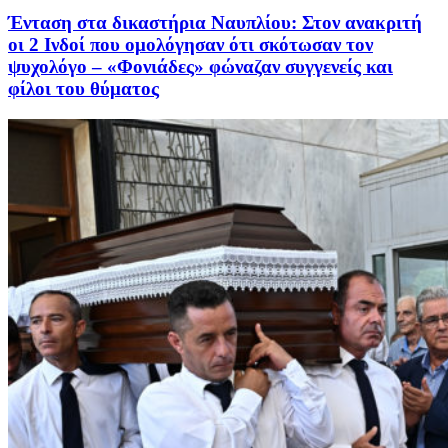
Ένταση στα δικαστήρια Ναυπλίου: Στον ανακριτή
οι 2 Ινδοί που ομολόγησαν ότι σκότωσαν τον
ψυχολόγο – «Φονιάδες» φώναζαν συγγενείς και
φίλοι του θύματος