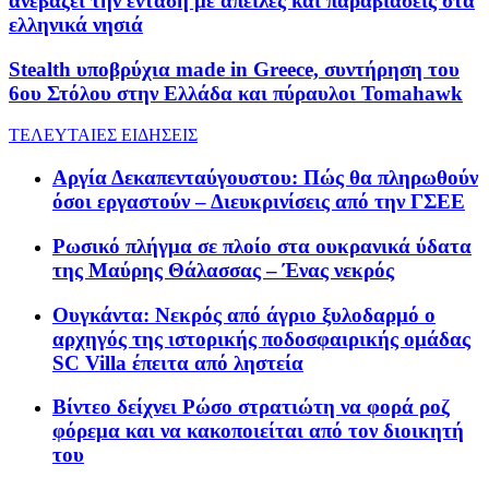
ανεβάζει την ένταση με απειλές και παραβιάσεις στα
ελληνικά νησιά
Stealth υποβρύχια made in Greece, συντήρηση του
6ου Στόλου στην Ελλάδα και πύραυλοι Tomahawk
ΤΕΛΕΥΤΑΙΕΣ ΕΙΔΗΣΕΙΣ
Αργία Δεκαπενταύγουστου: Πώς θα πληρωθούν
όσοι εργαστούν – Διευκρινίσεις από την ΓΣΕΕ
Ρωσικό πλήγμα σε πλοίο στα ουκρανικά ύδατα
της Μαύρης Θάλασσας – Ένας νεκρός
Ουγκάντα: Νεκρός από άγριο ξυλοδαρμό ο
αρχηγός της ιστορικής ποδοσφαιρικής ομάδας
SC Villa έπειτα από ληστεία
Βίντεο δείχνει Ρώσο στρατιώτη να φορά ροζ
φόρεμα και να κακοποιείται από τον διοικητή
του