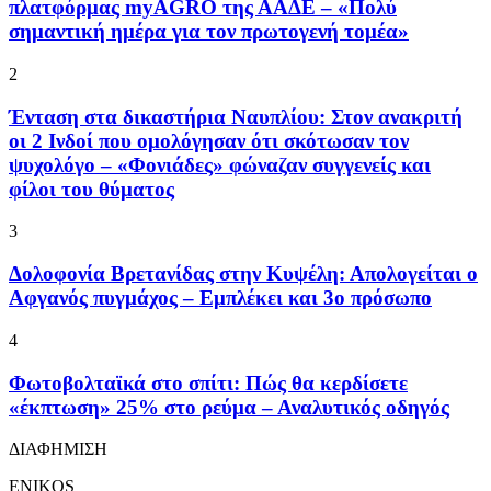
πλατφόρμας myAGRO της ΑΑΔΕ – «Πολύ
σημαντική ημέρα για τον πρωτογενή τομέα»
2
Ένταση στα δικαστήρια Ναυπλίου: Στον ανακριτή
οι 2 Ινδοί που ομολόγησαν ότι σκότωσαν τον
ψυχολόγο – «Φονιάδες» φώναζαν συγγενείς και
φίλοι του θύματος
3
Δολοφονία Βρετανίδας στην Κυψέλη: Απολογείται ο
Αφγανός πυγμάχος – Εμπλέκει και 3ο πρόσωπο
4
Φωτοβολταϊκά στο σπίτι: Πώς θα κερδίσετε
«έκπτωση» 25% στο ρεύμα – Αναλυτικός οδηγός
ΔΙΑΦΗΜΙΣΗ
ENIKOS