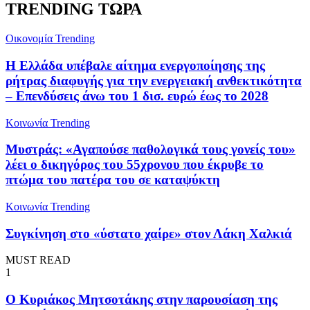
TRENDING ΤΩΡΑ
Oικονομία
Trending
Η Ελλάδα υπέβαλε αίτημα ενεργοποίησης της
ρήτρας διαφυγής για την ενεργειακή ανθεκτικότητα
– Επενδύσεις άνω του 1 δισ. ευρώ έως το 2028
Κοινωνία
Trending
Μυστράς: «Αγαπούσε παθολογικά τους γονείς του»
λέει ο δικηγόρος του 55χρονου που έκρυβε το
πτώμα του πατέρα του σε καταψύκτη
Κοινωνία
Trending
Συγκίνηση στο «ύστατο χαίρε» στον Λάκη Χαλκιά
MUST READ
1
Ο Κυριάκος Μητσοτάκης στην παρουσίαση της