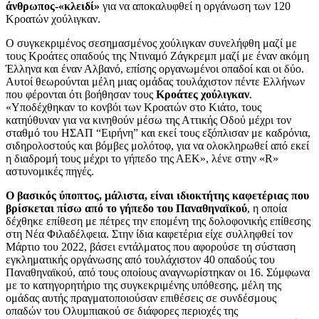
άνθρωπος-«κλειδί»
για να αποκαλυφθεί η οργάνωση των 120
Κροατών χούλιγκαν.
Ο συγκεκριμένος σεσημασμένος χούλιγκαν συνελήφθη μαζί με
τους Κροάτες οπαδούς της Ντιναμό Ζάγκρεμπ μαζί με έναν ακόμη
Έλληνα και έναν Αλβανό, επίσης οργανωμένοι οπαδοί και οι δύο.
Αυτοί θεωρούνται μέλη μιας ομάδας τουλάχιστον πέντε Ελλήνων
που φέρονται ότι βοήθησαν τους
Κροάτες χούλιγκαν
.
«Υποδέχθηκαν το κονβόι των Κροατών στο Κιάτο, τους
κατηύθυναν για να κινηθούν μέσω της Αττικής Οδού μέχρι τον
σταθμό του ΗΣΑΠ “Ειρήνη” και εκεί τους εξόπλισαν με καδρόνια,
σιδηρολοστούς και βόμβες μολότοφ, για να ολοκληρωθεί από εκεί
η διαδρομή τους μέχρι το γήπεδο της ΑΕΚ», λένε στην «R»
αστυνομικές πηγές.
Ο βασικός ύποπτος, μάλιστα, είναι ιδιοκτήτης καφετέριας που
βρίσκεται πίσω από το γήπεδο του Παναθηναϊκού
, η οποία
δέχθηκε επίθεση με πέτρες την επομένη της δολοφονικής επίθεσης
στη Νέα Φιλαδέλφεια. Στην ίδια καφετέρια είχε συλληφθεί τον
Μάρτιο του 2022, βάσει εντάλματος που αφορούσε τη σύσταση
εγκληματικής οργάνωσης από τουλάχιστον 40 οπαδούς του
Παναθηναϊκού, από τους οποίους αναγνωρίστηκαν οι 16. Σύμφωνα
με το κατηγορητήριο της συγκεκριμένης υπόθεσης, μέλη της
ομάδας αυτής πραγματοποιούσαν επιθέσεις σε συνδέσμους
οπαδών του Ολυμπιακού σε διάφορες περιοχές της