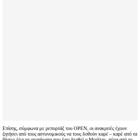
Επίσης, σύμφωνα με ρεπορτάζ του OPEN, οι ανακριτές έχουν
ζητήσει από τους αστυνομικούς να τους δοθούν καρέ – καρέ από τα
βίντεο όλα τα χτυπήματα που έχει δεχθεί ο Μιχάλης, πέρα από το