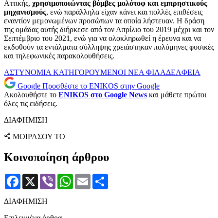
Αττικής,
χρησιμοποιώντας βόμβες μολότοφ και εμπρηστικούς
μηχανισμούς
, ενώ παράλληλα είχαν κάνει και πολλές επιθέσεις
εναντίον μεμονωμένων προσώπων τα οποία λήστευαν. Η δράση
της ομάδας αυτής διήρκεσε από τον Απρίλιο του 2019 μέχρι και τον
Σεπτέμβριο του 2021, ενώ για να ολοκληρωθεί η έρευνα και να
εκδοθούν τα εντάλματα σύλληψης χρειάστηκαν πολύμηνες φυσικές
και τηλεφωνικές παρακολουθήσεις.
ΑΣΤΥΝΟΜΙΑ
ΚΑΤΗΓΟΡΟΥΜΕΝΟΙ
ΝΕΑ ΦΙΛΑΔΕΛΦΕΙΑ
Google
Προσθέστε το ENIKOS στην Google
Ακολουθήστε το
ENIKOS στο Google News
και μάθετε πρώτοι
όλες τις ειδήσεις.
ΔΙΑΦΗΜΙΣΗ
ΜΟΙΡΑΣΟΥ ΤΟ
Κοινοποίηση άρθρου
Facebook
X
Viber
WhatsApp
Email
Μοιραστείτε
ΔΙΑΦΗΜΙΣΗ
Επιλεγμένα άρθρα