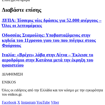
Διαβάστε επίσης
ΔΥΠΑ: Τέσσερις νέες δράσεις για 52.000 ανέργους –
Όλες οι λεπτομέρειες
Οδυσσέας Σταμούλης: Υποβασταζόμενος στην
κηδεία του 11χρονου γιου του που πνίγηκε στους
Φούρνους
Ιταλία: «Βρέχει» λάβα στην Αίτνα – Έκλεισε το
αεροδρόμιο στην Κατάνια μετά την έκρηξη του
ηφαιστείου
ΔΙΑΦΗΜΙΣΗ
ENIKOS
Όλες οι ειδήσεις από την Ελλάδα και τον κόσμο με την εγκυρότητα
του enikos.gr.
Facebook
X
Instagram
YouTube
Viber