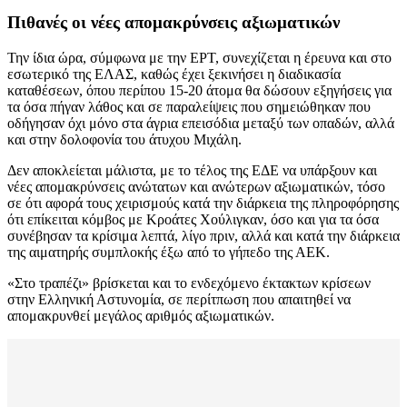
Πιθανές οι νέες απομακρύνσεις αξιωματικών
Την ίδια ώρα, σύμφωνα με την ΕΡΤ, συνεχίζεται η έρευνα και στο
εσωτερικό της ΕΛΑΣ, καθώς έχει ξεκινήσει η διαδικασία
καταθέσεων, όπου περίπου 15-20 άτομα θα δώσουν εξηγήσεις για
τα όσα πήγαν λάθος και σε παραλείψεις που σημειώθηκαν που
οδήγησαν όχι μόνο στα άγρια επεισόδια μεταξύ των οπαδών, αλλά
και στην δολοφονία του άτυχου Μιχάλη.
Δεν αποκλείεται μάλιστα, με το τέλος της ΕΔΕ να υπάρξουν και
νέες απομακρύνσεις ανώτατων και ανώτερων αξιωματικών, τόσο
σε ότι αφορά τους χειρισμούς κατά την διάρκεια της πληροφόρησης
ότι επίκειται κόμβος με Κροάτες Χούλιγκαν, όσο και για τα όσα
συνέβησαν τα κρίσιμα λεπτά, λίγο πριν, αλλά και κατά την διάρκεια
της αιματηρής συμπλοκής έξω από το γήπεδο της ΑΕΚ.
«Στο τραπέζι» βρίσκεται και το ενδεχόμενο έκτακτων κρίσεων
στην Ελληνική Αστυνομία, σε περίτπωση που απαιτηθεί να
απομακρυνθεί μεγάλος αριθμός αξιωματικών.