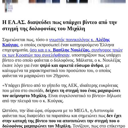
Η ΕΛ.ΑΣ. διαψεύδει πως υπάρχει βίντεο από την
στιγμή της δολοφονίας του Μιχάλη
Σημειώνεται πως, τόσο ο
γνωστός ποινικολόγος κ.
Αλέξης
Κούγιας
,
ο οποίος εκπροσωπεί έναν κατηγορούμενο Έλληνα
επιχειρηματία,
όσο και ο κ.
Βασίλης Νουλέζας,
συνήγορος τριών
εκ των Κροατών που συνελήφθησαν,
υποστηρίζουν πως υπάρχει
βίντεο στο οποίο φαίνεται ο δολοφόνος. Μάλιστα, ο κ. Νουλέζας
έκανε λόγο για έναν
ψηλό και αρκετά εύσωμο άνδρα
, με
καλυμμένα τα χαρακτηριστικά του προσώπου του, ο οποίος
φαίνεται να μαχαιρώνει τον 29χρονο.
«Υπάρχει βίντεο από το γήπεδο της ΑΕΚ, ιδιαίτερης ευκρίνειας
που μέσα στο σκοτάδι,
δείχνει τη στιγμή που ένας μαχαιρώνει
τον αείμνηστο Μιχάλη.
Είναι συγκλονιστικό το βίντεο» δήλωσε
από την πλευρά του ο κ. Κούγιας.
Ωστόσο, την ίδια ώρα, σύμφωνα με το MEGA, η Αστυνομία
φαίνεται πως διαψεύδει τα παραπάνω και σημειώνει πως
δεν έχει
στην κατοχή της βίντεο που να αποτυπώνει την στιγμή που ο
δολοφόνος μαχαιρώνει τον Μιχάλη.
Τονίζουν, πως στο επίκεντρο