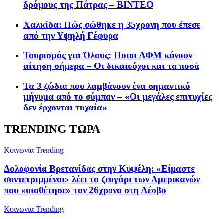
δρόμους της Πάτρας – ΒΙΝΤΕΟ
Χαλκίδα: Πώς σώθηκε η 35χρονη που έπεσε
από την Υψηλή Γέφυρα
Τουρισμός για Όλους: Ποιοι ΑΦΜ κάνουν
αίτηση σήμερα – Οι δικαιούχοι και τα ποσά
Τα 3 ζώδια που λαμβάνουν ένα σημαντικό
μήνυμα από το σύμπαν – «Οι μεγάλες επιτυχίες
δεν έρχονται τυχαία»
TRENDING ΤΩΡΑ
Κοινωνία
Trending
Δολοφονία Βρετανίδας στην Κυψέλη: «Είμαστε
συντετριμμένοι» λέει το ζευγάρι των Αμερικανών
που «υιοθέτησε» τον 26χρονο στη Λέσβο
Κοινωνία
Trending