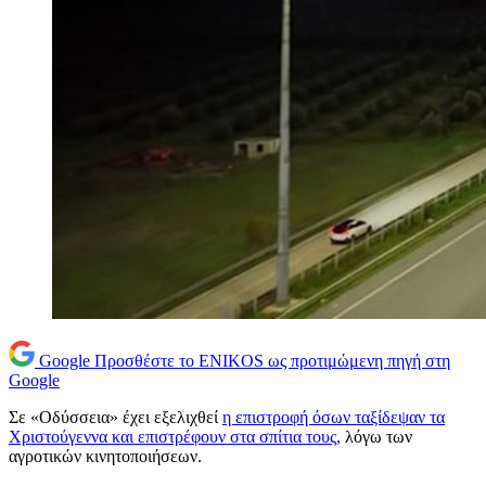
Google
Προσθέστε το ENIKOS ως προτιμώμενη πηγή στη
Google
Σε «Οδύσσεια» έχει εξελιχθεί
η επιστροφή όσων ταξίδεψαν τα
Χριστούγεννα και επιστρέφουν στα σπίτια τους,
λόγω των
αγροτικών κινητοποιήσεων.