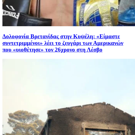
Δολοφονία Βρετανίδας στην Κυψέλη: «Είμαστε
συντετριμμένοι» λέει το ζευγάρι των Αμερικανών
που «υιοθέτησε» τον 26χρονο στη Λέσβο