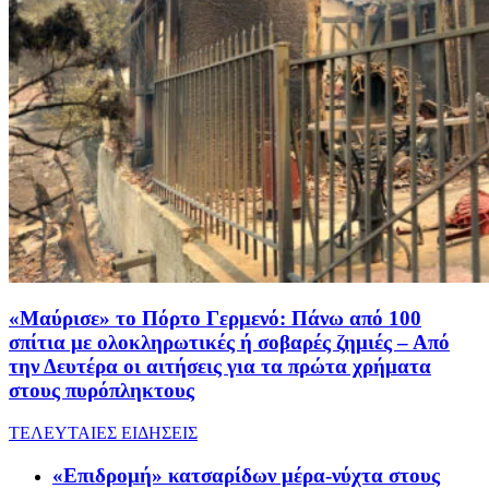
«Μαύρισε» το Πόρτο Γερμενό: Πάνω από 100
σπίτια με ολοκληρωτικές ή σοβαρές ζημιές – Από
την Δευτέρα οι αιτήσεις για τα πρώτα χρήματα
στους πυρόπληκτους
ΤΕΛΕΥΤΑΙΕΣ ΕΙΔΗΣΕΙΣ
«Επιδρομή» κατσαρίδων μέρα-νύχτα στους