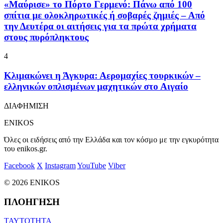
«Μαύρισε» το Πόρτο Γερμενό: Πάνω από 100
σπίτια με ολοκληρωτικές ή σοβαρές ζημιές – Από
την Δευτέρα οι αιτήσεις για τα πρώτα χρήματα
στους πυρόπληκτους
4
Κλιμακώνει η Άγκυρα: Αερομαχίες τουρκικών –
ελληνικών οπλισμένων μαχητικών στο Αιγαίο
ΔΙΑΦΗΜΙΣΗ
ENIKOS
Όλες οι ειδήσεις από την Ελλάδα και τον κόσμο με την εγκυρότητα
του enikos.gr.
Facebook
X
Instagram
YouTube
Viber
© 2026 ENIKOS
ΠΛΟΗΓΗΣΗ
ΤΑΥΤΟΤΗΤΑ