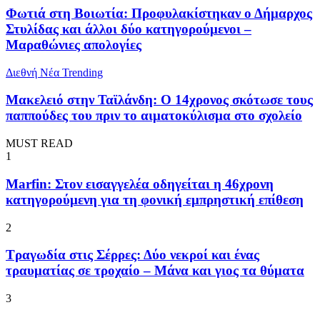
Φωτιά στη Βοιωτία: Προφυλακίστηκαν ο Δήμαρχος
Στυλίδας και άλλοι δύο κατηγορούμενοι –
Μαραθώνιες απολογίες
Διεθνή Νέα
Trending
Μακελειό στην Ταϊλάνδη: Ο 14χρονος σκότωσε τους
παππούδες του πριν το αιματοκύλισμα στο σχολείο
MUST READ
1
Marfin: Στον εισαγγελέα οδηγείται η 46χρονη
κατηγορούμενη για τη φονική εμπρηστική επίθεση
2
Τραγωδία στις Σέρρες: Δύο νεκροί και ένας
τραυματίας σε τροχαίο – Μάνα και γιος τα θύματα
3