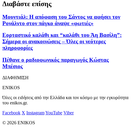
Διαβάστε επίσης
Μουντιάλ: Η απόφαση του Σάντος να αφήσει τον
Ρονάλντο στον πάγκο άναψε «φωτιές»
Εορταστικό καλάθι και “καλάθι του Άη Βασίλη”:
Σήμερα οι ανακοινώσεις – Όλες οι νεότερες
πληροφορίες
Πέθανε ο ραδιοφωνικός παραγωγός Κώστας
Μπέσιος
ΔΙΑΦΗΜΙΣΗ
ENIKOS
Όλες οι ειδήσεις από την Ελλάδα και τον κόσμο με την εγκυρότητα
του enikos.gr.
Facebook
X
Instagram
YouTube
Viber
© 2026 ENIKOS