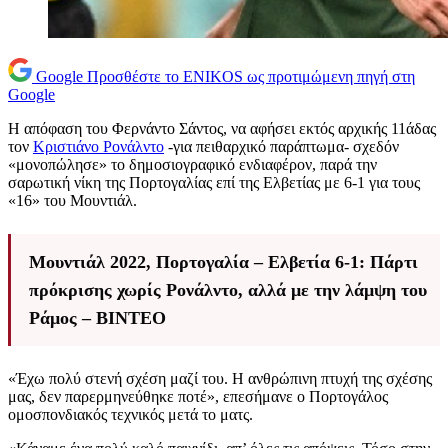
Google
Προσθέστε το ENIKOS ως προτιμώμενη πηγή στη
Google
Η απόφαση του Φερνάντο Σάντος, να αφήσει εκτός αρχικής 11άδας
τον
Κριστιάνο Ρονάλντο
-για πειθαρχικό παράπτωμα- σχεδόν
«μονοπώλησε» το δημοσιογραφικό ενδιαφέρον, παρά την
σαρωτική νίκη της Πορτογαλίας επί της Ελβετίας με 6-1 για τους
«16» του Μουντιάλ.
Μουντιάλ 2022, Πορτογαλία – Ελβετία 6-1: Πάρτι
πρόκρισης χωρίς Ρονάλντο, αλλά με την λάμψη του
Ράμος – ΒΙΝΤΕΟ
«Έχω πολύ στενή σχέση μαζί του. Η ανθρώπινη πτυχή της σχέσης
μας, δεν παρερμηνεύθηκε ποτέ», επεσήμανε ο Πορτογάλος
ομοσπονδιακός τεχνικός μετά το ματς.