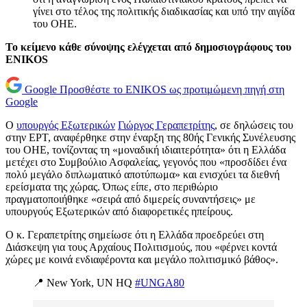
γίνει στο τέλος της πολιτικής διαδικασίας και υπό την αιγίδα
του ΟΗΕ.
Το κείμενο κάθε σύνοψης ελέγχεται από δημοσιογράφους του
ENIKOS
Google
Προσθέστε το ENIKOS ως προτιμώμενη πηγή στη
Google
Ο
υπουργός Εξωτερικών
Γιώργος Γεραπετρίτης
, σε δηλώσεις του
στην ΕΡΤ, αναφέρθηκε στην έναρξη της 80ής Γενικής Συνέλευσης
του ΟΗΕ, τονίζοντας τη «μοναδική ιδιαιτερότητα» ότι η Ελλάδα
μετέχει στο Συμβούλιο Ασφαλείας, γεγονός που «προσδίδει ένα
πολύ μεγάλο διπλωματικό αποτύπωμα» και ενισχύει τα διεθνή
ερείσματα της χώρας. Όπως είπε, στο περιθώριο
πραγματοποιήθηκε «σειρά από διμερείς συναντήσεις» με
υπουργούς Εξωτερικών από διαφορετικές ηπείρους.
Ο κ. Γεραπετρίτης σημείωσε ότι η Ελλάδα προεδρεύει στη
Διάσκεψη για τους Αρχαίους Πολιτισμούς, που «φέρνει κοντά
χώρες με κοινά ενδιαφέροντα και μεγάλο πολιτισμικό βάθος».
📍 New York, UN HQ
#UNGA80