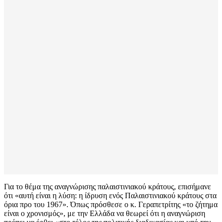
Για το θέμα της αναγνώρισης παλαιστινιακού κράτους, επισήμανε
ότι «αυτή είναι η λύση: η ίδρυση ενός Παλαιστινιακού κράτους στα
όρια προ του 1967». Όπως πρόσθεσε ο κ. Γεραπετρίτης «το ζήτημα
είναι ο χρονισμός», με την Ελλάδα να θεωρεί ότι η αναγνώριση