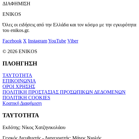
ΔΙΑΦΗΜΙΣΗ
ENIKOS
Όλες οι ειδήσεις από την Ελλάδα και τον κόσμο με την εγκυρότητα
του enikos.gr.
Facebook
X
Instagram
YouTube
Viber
© 2026 ENIKOS
ΠΛΟΗΓΗΣΗ
ΤΑΥΤΟΤΗΤΑ
ΕΠΙΚΟΙΝΩΝΙΑ
ΟΡΟΙ ΧΡΗΣΗΣ
ΠΟΛΙΤΙΚΗ ΠΡΟΣΤΑΣΙΑΣ ΠΡΟΣΩΠΙΚΩΝ ΔΕΔΟΜΕΝΩΝ
ΠΟΛΙΤΙΚΗ COOKIES
Κρατική Διαφήμιση
ΤΑΥΤΟΤΗΤΑ
Εκδότης:
Νίκος Χατζηνικολάου
Γενικός Διευθυντής - Διαχειριστής:
Μάνος Νιφλής