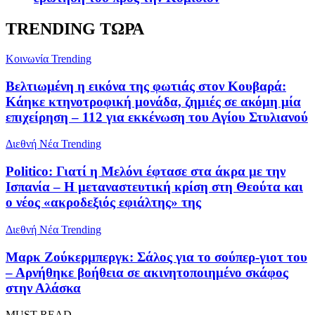
TRENDING ΤΩΡΑ
Κοινωνία
Trending
Βελτιωμένη η εικόνα της φωτιάς στον Κουβαρά:
Κάηκε κτηνοτροφική μονάδα, ζημιές σε ακόμη μία
επιχείρηση – 112 για εκκένωση του Αγίου Στυλιανού
Διεθνή Νέα
Trending
Politico: Γιατί η Μελόνι έφτασε στα άκρα με την
Ισπανία – Η μεταναστευτική κρίση στη Θεούτα και
ο νέος «ακροδεξιός εφιάλτης» της
Διεθνή Νέα
Trending
Μαρκ Ζούκερμπεργκ: Σάλος για το σούπερ-γιοτ του
– Αρνήθηκε βοήθεια σε ακινητοποιημένο σκάφος
στην Αλάσκα
MUST READ