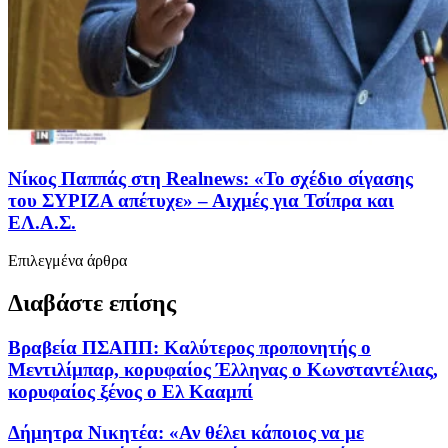
Νίκος Παππάς στη Realnews: «Το σχέδιο σίγασης
του ΣΥΡΙΖΑ απέτυχε» – Αιχμές για Τσίπρα και
ΕΛ.Α.Σ.
Επιλεγμένα άρθρα
Διαβάστε επίσης
Βραβεία ΠΣΑΠΠ: Καλύτερος προπονητής ο
Μεντιλίμπαρ, κορυφαίος Έλληνας ο Κωνσταντέλιας,
κορυφαίος ξένος ο Ελ Κααμπί
Δήμητρα Νικητέα: «Αν θέλει κάποιος να με