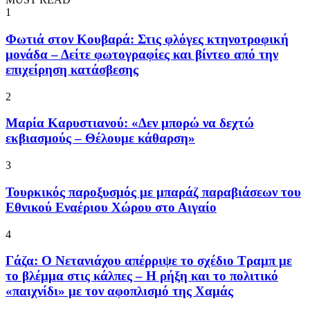
1
Φωτιά στον Κουβαρά: Στις φλόγες κτηνοτροφική
μονάδα – Δείτε φωτογραφίες και βίντεο από την
επιχείρηση κατάσβεσης
2
Μαρία Καρυστιανού: «Δεν μπορώ να δεχτώ
εκβιασμούς – Θέλουμε κάθαρση»
3
Τουρκικός παροξυσμός με μπαράζ παραβιάσεων του
Εθνικού Εναέριου Χώρου στο Αιγαίο
4
Γάζα: Ο Νετανιάχου απέρριψε το σχέδιο Τραμπ με
το βλέμμα στις κάλπες – Η ρήξη και το πολιτικό
«παιχνίδι» με τον αφοπλισμό της Χαμάς