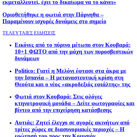
εκμεταλλευτεί, έχει το δικαίωμα να το κάνει»
Οριοθετήθηκε η φωτιά στην Πάρνηθα –
Παραμένουν ισχυρές δυνάμεις στο σημείο
ΤΕΛΕΥΤΑΙΕΣ ΕΙΔΗΣΕΙΣ
Εικόνες από το πύρινο μέτωπο στον Κουβαρά:
10+1 ΦΩΤΟ από την μάχη των πυροσβεστικών
δυνάμεων
Politico: Γιατί η Μελόνι έφτασε στα άκρα με
την Ισπανία – Η μεταναστευτική κρίση στη
Θεούτα και ο νέος «ακροδεξιός εφιάλτης» της
Φωτιά στον Κουβαρά: Στις φλόγες
κτηνοτροφική μονάδα – Δείτε φωτογραφίες και
βίντεο από την επιχείρηση κατάσβεσης
Αυτιάς: Ζητεί έλεγχο σε αγορές ακινήτων από
τρίτες χώρες σε διασυνοριακές περιοχές – Η
ερώτησή του προς την Κομισιόν