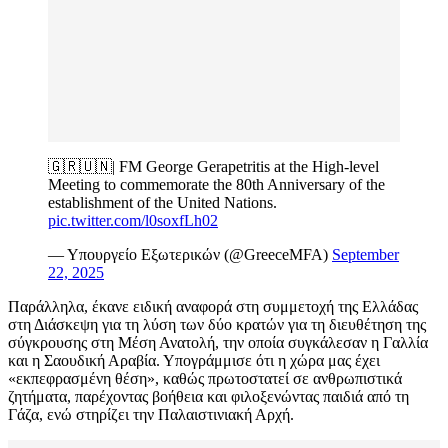
🇬🇷🇺🇳| FM George Gerapetritis at the High-level
Meeting to commemorate the 80th Anniversary of the
establishment of the United Nations.
pic.twitter.com/l0soxfLh02
— Υπουργείο Εξωτερικών (@GreeceMFA)
September
22, 2025
Παράλληλα, έκανε ειδική αναφορά στη συμμετοχή της Ελλάδας
στη Διάσκεψη για τη λύση των δύο κρατών για τη διευθέτηση της
σύγκρουσης στη Μέση Ανατολή, την οποία συγκάλεσαν η Γαλλία
και η Σαουδική Αραβία. Υπογράμμισε ότι η χώρα μας έχει
«εκπεφρασμένη θέση», καθώς πρωτοστατεί σε ανθρωπιστικά
ζητήματα, παρέχοντας βοήθεια και φιλοξενώντας παιδιά από τη
Γάζα, ενώ στηρίζει την Παλαιστινιακή Αρχή.