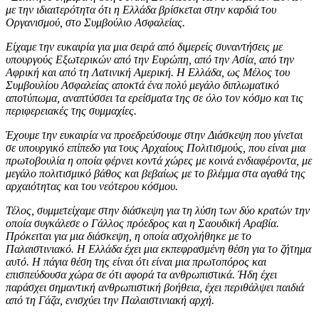
με την ιδιαιτερότητα ότι η Ελλάδα βρίσκεται στην καρδιά του
Οργανισμού, στο Συμβούλιο Ασφαλείας.
Είχαμε την ευκαιρία για μια σειρά από διμερείς συναντήσεις με
υπουργούς Εξωτερικών από την Ευρώπη, από την Ασία, από την
Αφρική και από τη Λατινική Αμερική. Η Ελλάδα, ως Μέλος του
Συμβουλίου Ασφαλείας αποκτά ένα πολύ μεγάλο διπλωματικό
αποτύπωμα, αναπτύσσει τα ερείσματα της σε όλο τον κόσμο και τις
περιφερειακές της συμμαχίες.
Έχουμε την ευκαιρία να προεδρεύσουμε στην Διάσκεψη που γίνεται
σε υπουργικό επίπεδο για τους Αρχαίους Πολιτισμούς, που είναι μια
πρωτοβουλία η οποία φέρνει κοντά χώρες με κοινά ενδιαφέροντα, με
μεγάλο πολιτισμικό βάθος και βεβαίως με το βλέμμα στα αγαθά της
αρχαιότητας και του νεότερου κόσμου.
Τέλος, συμμετείχαμε στην διάσκεψη για τη λύση των δύο κρατών την
οποία συγκάλεσε ο Γάλλος πρόεδρος και η Σαουδική Αραβία.
Πρόκειται για μια διάσκεψη, η οποία ασχολήθηκε με το
Παλαιστινιακό. Η Ελλάδα έχει μια εκπεφρασμένη θέση για το ζήτημα
αυτό. Η πάγια θέση της είναι ότι είναι μια πρωτοπόρος και
επισπεύδουσα χώρα σε ότι αφορά τα ανθρωπιστικά. Ήδη έχει
παράσχει σημαντική ανθρωπιστική βοήθεια, έχει περιθάλψει παιδιά
από τη Γάζα, ενισχύει την Παλαιστινιακή αρχή.