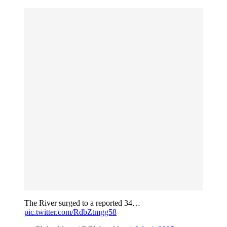
The River surged to a reported 34…
pic.twitter.com/RdbZtmgg58