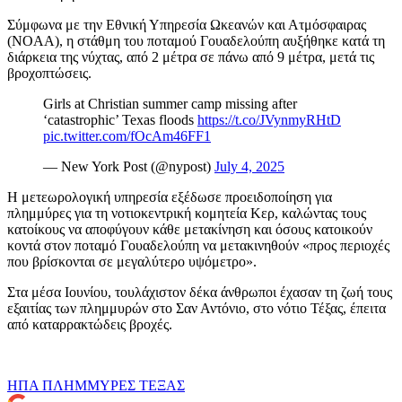
Σύμφωνα με την Εθνική Υπηρεσία Ωκεανών και Ατμόσφαιρας
(NOAA), η στάθμη του ποταμού Γουαδελούπη αυξήθηκε κατά τη
διάρκεια της νύχτας, από 2 μέτρα σε πάνω από 9 μέτρα, μετά τις
βροχοπτώσεις.
Girls at Christian summer camp missing after
‘catastrophic’ Texas floods
https://t.co/JVynmyRHtD
pic.twitter.com/fOcAm46FF1
— New York Post (@nypost)
July 4, 2025
Η μετεωρολογική υπηρεσία εξέδωσε προειδοποίηση για
πλημμύρες για τη νοτιοκεντρική κομητεία Κερ, καλώντας τους
κατοίκους να αποφύγουν κάθε μετακίνηση και όσους κατοικούν
κοντά στον ποταμό Γουαδελούπη να μετακινηθούν «προς περιοχές
που βρίσκονται σε μεγαλύτερο υψόμετρο».
Στα μέσα Ιουνίου, τουλάχιστον δέκα άνθρωποι έχασαν τη ζωή τους
εξαιτίας των πλημμυρών στο Σαν Αντόνιο, στο νότιο Τέξας, έπειτα
από καταρρακτώδεις βροχές.
ΗΠΑ
ΠΛΗΜΜΥΡΕΣ
ΤΕΞΑΣ