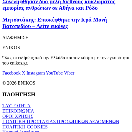
Συνελήφθησαν δύο μέλη διεθνούς κυκλώματος
εμπορίας ανθρώπων σε Αθήνα και Ρόδο
Μητσοτάκης: Επισκέφθηκε την Ιερά Μονή
Βατοπεδίου – Δείτε εικόνες
ΔΙΑΦΗΜΙΣΗ
ENIKOS
Όλες οι ειδήσεις από την Ελλάδα και τον κόσμο με την εγκυρότητα
του enikos.gr.
Facebook
X
Instagram
YouTube
Viber
© 2026 ENIKOS
ΠΛΟΗΓΗΣΗ
ΤΑΥΤΟΤΗΤΑ
ΕΠΙΚΟΙΝΩΝΙΑ
ΟΡΟΙ ΧΡΗΣΗΣ
ΠΟΛΙΤΙΚΗ ΠΡΟΣΤΑΣΙΑΣ ΠΡΟΣΩΠΙΚΩΝ ΔΕΔΟΜΕΝΩΝ
ΠΟΛΙΤΙΚΗ COOKIES