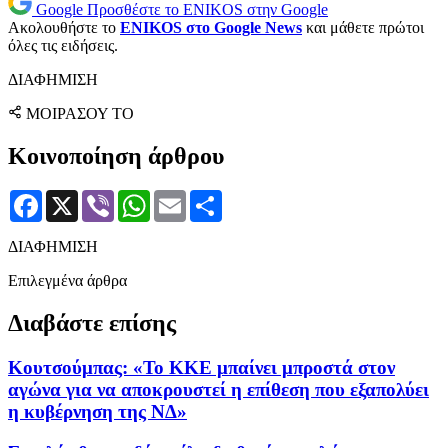
Google
Προσθέστε το ENIKOS στην Google
Ακολουθήστε το
ENIKOS στο Google News
και μάθετε πρώτοι
όλες τις ειδήσεις.
ΔΙΑΦΗΜΙΣΗ
ΜΟΙΡΑΣΟΥ ΤΟ
Κοινοποίηση άρθρου
Facebook
X
Viber
WhatsApp
Email
Μοιραστείτε
ΔΙΑΦΗΜΙΣΗ
Επιλεγμένα άρθρα
Διαβάστε επίσης
Κουτσούμπας: «Το ΚΚΕ μπαίνει μπροστά στον
αγώνα για να αποκρουστεί η επίθεση που εξαπολύει
η κυβέρνηση της ΝΔ»