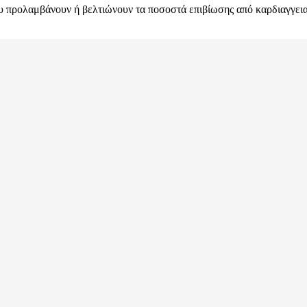
υ προλαμβάνουν ή βελτιώνουν τα ποσοστά επιβίωσης από καρδιαγγειακ