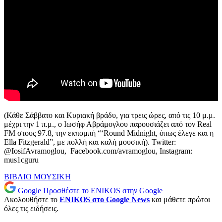
(Κάθε Σάββατο και Κυριακή βράδυ, για τρεις ώρες, από τις 10 μ.μ.
μέχρι την 1 π.μ., ο Ιωσήφ Αβράμογλου παρουσιάζει από τον Real
FM στους 97.8, την εκπομπή “‘Round Midnight, όπως έλεγε και η
Ella Fitzgerald”, με πολλή και καλή μουσική). Twitter:
@IosifAvramoglou, Facebook.com/avramoglou, Instagram:
mus1cguru
ΒΙΒΛΙΟ
ΜΟΥΣΙΚΗ
Google
Προσθέστε το ENIKOS στην Google
Ακολουθήστε το
ENIKOS στο Google News
και μάθετε πρώτοι
όλες τις ειδήσεις.