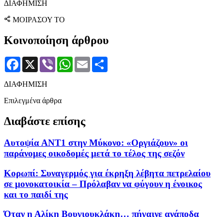
ΔΙΑΦΗΜΙΣΗ
ΜΟΙΡΑΣΟΥ ΤΟ
Κοινοποίηση άρθρου
Facebook
X
Viber
WhatsApp
Email
Μοιραστείτε
ΔΙΑΦΗΜΙΣΗ
Επιλεγμένα άρθρα
Διαβάστε επίσης
Αυτοψία ΑΝΤ1 στην Μύκονο: «Οργιάζουν» οι
παράνομες οικοδομές μετά το τέλος της σεζόν
Κορωπί: Συναγερμός για έκρηξη λέβητα πετρελαίου
σε μονοκατοικία – Πρόλαβαν να φύγουν η ένοικος
και το παιδί της
Όταν η Αλίκη Βουγιουκλάκη… πήγαινε ανάποδα