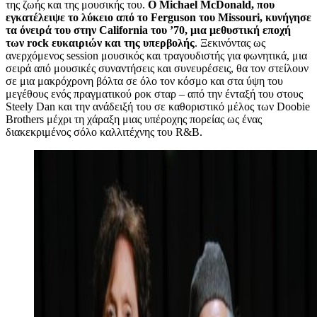
της ζωής και της μουσικής του.
Ο Michael McDonald, που
εγκατέλειψε το λύκειο από το Ferguson του Missouri, κυνήγησε
τα όνειρά του στην California του ’70, μια μεθυστική εποχή
των rock ευκαιριών και της υπερβολής
. Ξεκινόντας ως
ανερχόμενος session μουσικός και τραγουδιστής για φωνητικά, μια
σειρά από μουσικές συναντήσεις και συνευρέσεις, θα τον στείλουν
σε μια μακρόχρονη βόλτα σε όλο τον κόσμο και στα ύψη του
μεγέθους ενός πραγματικού ροκ σταρ – από την ένταξή του στους
Steely Dan και την ανάδειξή του σε καθοριστικό μέλος των Doobie
Brothers μέχρι τη χάραξη μιας υπέροχης πορείας ως ένας
διακεκριμένος σόλο καλλιτέχνης του R&B.