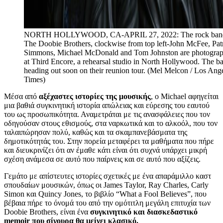
NORTH HOLLYWOOD, CA-APRIL 27, 2022: The rock ban
The Doobie Brothers, clockwise from top left-John McFee, Pat
Simmons, Michael McDonald and Tom Johnston are photogra
at Third Encore, a rehearsal studio in North Hollywood. The ba
heading out soon on their reunion tour. (Mel Melcon / Los Ang
Times)
Μέσα από
αξέχαστες ιστορίες της μουσικής
, ο Michael αφηγείται
μια βαθιά συγκινητική ιστορία απώλειας και εύρεσης του εαυτού
του ως προσωπικότητα. Αναμετράται με τις ανασφάλειες που τον
οδηγούσαν στους εθισμούς, στα ναρκωτικά και το αλκοόλ, που τον
ταλαιπώρησαν πολύ, καθώς και τα σκαμπανεβάσματα της
δημοτικότητάς του. Στην πορεία μεταφέρει τα μαθήματα που πήρε
και διευκρινίζει ότι αν έμαθε κάτι είναι ότι συχνά υπάρχει μικρή
σχέση ανάμεσα σε αυτό που παίρνεις και σε αυτό που αξίζεις.
Γεμάτο με απίστευτες ιστορίες σχετικές με ένα απαράμιλλο καστ
σπουδαίων μουσικών, όπως οι James Taylor, Ray Charles, Carly
Simon και Quincy Jones, το βιβλίο “What a Fool Believes”, που
βέβαια πήρε το όνομά του από την ομότιτλη μεγάλη επιτυχία των
Doobie Brothers, είναι ένα
συγκινητικό και διασκεδαστικό
memoir που σίγουρα θα μείνει κλασικό.