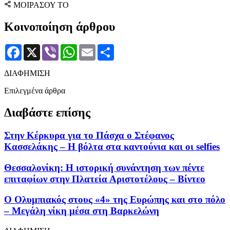
ΜΟΙΡΑΣΟΥ ΤΟ
Κοινοποίηση άρθρου
Facebook
X
Viber
WhatsApp
Email
Μοιραστείτε
ΔΙΑΦΗΜΙΣΗ
Επιλεγμένα άρθρα
Διαβάστε επίσης
Στην Κέρκυρα για το Πάσχα ο Στέφανος
Κασσελάκης – Η βόλτα στα καντούνια και οι selfies
Θεσσαλονίκη: Η ιστορική συνάντηση των πέντε
επιταφίων στην Πλατεία Αριστοτέλους – Βίντεο
Ο Ολυμπιακός στους «4» της Ευρώπης και στο πόλο
– Μεγάλη νίκη μέσα στη Βαρκελώνη