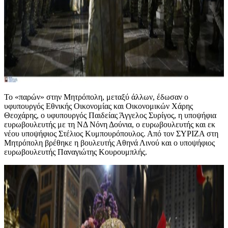
Το «παρών» στην Μητρόπολη, μεταξύ άλλων, έδωσαν ο
υφυπουργός Εθνικής Οικονομίας και Οικονομικών Χάρης
Θεοχάρης, ο υφυπουργός Παιδείας Άγγελος Συρίγος, η υποψήφια
ευρωβουλευτής με τη ΝΔ Νόνη Δούνια, ο ευρωβουλευτής και εκ
νέου υποψήφιος Στέλιος Κυμπουρόπουλος. Από τον ΣΥΡΙΖΑ στη
Μητρόπολη βρέθηκε η βουλευτής Αθηνά Λινού και ο υποψήφιος
ευρωβουλευτής Παναγιώτης Κουρουμπλής.