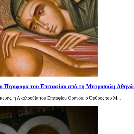
 η Περιφορά του Επιταφίου από τη Μητρόπολη Αθηνώ
κευής, η Ακολουθία του Επιταφίου Θρήνου, ο Όρθρος του Μ...