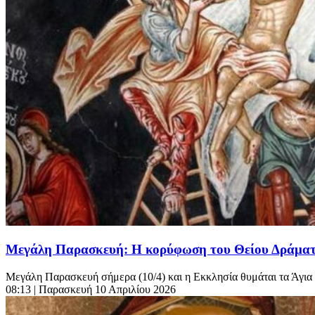
Μεγάλη Παρασκευή: Η κορύφωση του Θείου Δράματος
Μεγάλη Παρασκευή σήμερα (10/4) και η Εκκλησία θυμάται τα Άγια Πά
08:13
| Παρασκευή 10 Απριλίου 2026