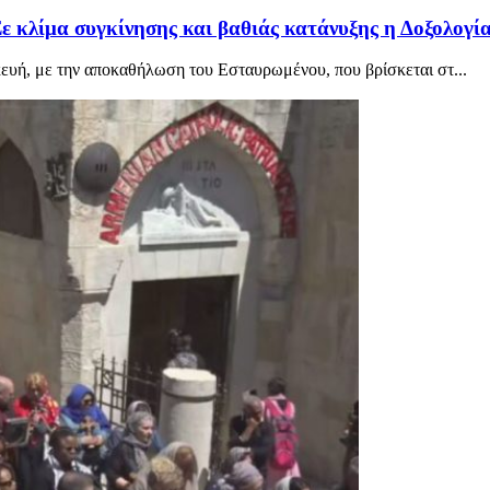
κλίμα συγκίνησης και βαθιάς κατάνυξης η Δοξολογία 
υή, με την αποκαθήλωση του Εσταυρωμένου, που βρίσκεται στ...