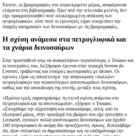
Έκτοτε, οι βραχογραφίες στο συγκεκριμένο μέρος, αναφέρονται
ελάχιστα στη βιβλιογραφία. Πριν από την τελευταία μελέτη, δεν
είχε πραγματοποιηθεί ποτέ ολοκληρωμένη ανάλυση των
πετρογλυφικών, ούτε ποτέ οι ερευνητές είχαν συσχετίσει την
ύπαρξη πατημασιών των δεινοσαύρων με τις βραχογραφίες.
Η σχέση ανάμεσα στα πετρογλυφικά και
τα χνάρια δεινοσαύρων
Στην προσπάθειά τους να ανακαλύψουν περισσότερα, ο Troiano και
οι συνεργάτες του, διεξήγαγαν έρευνα στην περιοχή Serrote do
Letreiro, τραβώντας και εναέριες φωτογραφίες με drones. Οι
έρευνες είχαν ως αποτέλεσμα την αναγνώριση «πολλών»
πετρογλυφικών και περισσότερων αποτυπωμάτων δεινοσαύρων,
καθώς και την αποκάλυψη της στενής, μεταξύ τους σχέσης.
«Πρώτοι εμείς παρατηρήσαμε τη στενή σχέση ανάμεσα στα
πετρογλυφικά και τα αποτυπώματα», εξήγησε ο Troiano.
«Συνεχίσαμε την εξερεύνηση και ανακαλύψαμε, εκτός από το
εξωτερικό μέρος, στην προεξοχή του βράχου που είχε ερευνήσει ο
Leonardi, επιπλέον πολλά αποτυπώματα δεινοσαύρων και σχεδόν
100 πετρογλυφικά σε ακόμη δύο προεξέχοντες όγκους. Καταλάβαμε
ότι, ήταν επιτακτικό να δημοσιεύσουμε και να επισημάνουμε την