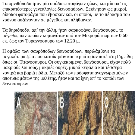
Τα ορνιθόποδα ήταν μία ομάδα φυτοφάγων ζώων, και μία απ’ τις
επικρατέστερες γενεαλογίες δεινοσαύρων. Ξεκίνησαν ως μικροί,
δίποδοι φυτοφάγοι που έβοσκαν και, οι οποίοι, με το πέρασμα του
χρόνου αυξάνονταν σε μέγεθος και πλήθαιναν.
Τα θηριόποδα, απ’ την άλλη, ήταν σαρκοφάγοι δεινόσαυροι, το
μέγεθος των οποίων κυμαινόταν από τον Μικροράπτωρ των 0.60
εκ. έως τον Τυραννόσαυρο των 12.20 μ.
Η ομάδα των σαυρόποδων δεινοσαύρων, περιλάμβανε τα
μεγαλύτερα ζώα που κατοίκησαν και περπάτησαν ποτέ στη Γη, είδη
όπως οι Τιτανόσαυροι. Οι συγκεκριμένοι δεινόσαυροι, είχαν πολύ
μακριούς λαιμούς, μακριές ουρές, μικρά κεφάλια και τέσσερα
χοντρά και βαριά πόδια. Μεταξύ των πρόσφατα αναγνωρισμένων
αποτυπωμάτων της μελέτης, ήταν και τα ίχνη απ’ το κοπάδι των
δεινοσαύρων.