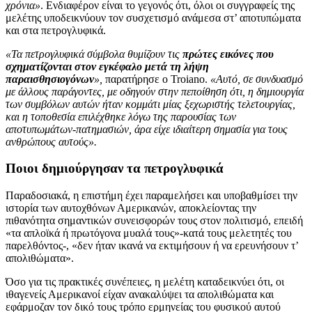
χρόνια»
. Ενδιαφέρον είναι το γεγονός ότι, όλοι οι συγγραφείς της
μελέτης υποδεικνύουν τον συσχετισμό ανάμεσα στ’ αποτυπώματα
και στα πετρογλυφικά.
«Τα πετρογλυφικά σύμβολα θυμίζουν τις
πρώτες εικόνες που
σχηματίζονται στον εγκέφαλο μετά τη λήψη
παραισθησιογόνων
»,
παρατήρησε ο Troiano.
«Αυτό, σε συνδυασμό
με άλλους παράγοντες, με οδηγούν στην πεποίθηση ότι, η δημιουργία
των συμβόλων αυτών ήταν κομμάτι μίας ξεχωριστής τελετουργίας,
και η τοποθεσία επιλέχθηκε λόγω της παρουσίας των
αποτυπωμάτων-πατημασιών, άρα είχε ιδιαίτερη σημασία για τους
ανθρώπους αυτούς».
Ποιοι δημιούργησαν τα πετρογλυφικά
Παραδοσιακά, η επιστήμη έχει παραμελήσει και υποβαθμίσει την
ιστορία των αυτοχθόνων Αμερικανών, αποκλείοντας την
πιθανότητα σημαντικών συνεισφορών τους στον πολιτισμό, επειδή
«τα απλοϊκά ή πρωτόγονα μυαλά τους»-κατά τους μελετητές του
παρελθόντος-, «δεν ήταν ικανά να εκτιμήσουν ή να ερευνήσουν τ’
απολιθώματα».
Όσο για τις πρακτικές συνέπειες, η μελέτη καταδεικνύει ότι, οι
ιθαγενείς Αμερικανοί είχαν ανακαλύψει τα απολιθώματα και
εφάρμοζαν τον δικό τους τρόπο ερμηνείας του φυσικού αυτού