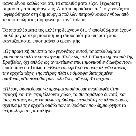
φαινομένου-καθώς και ότι, τα απολιθώματα είχαν ξεχωριστή
σημασία για τους ιθαγενείς. Αυτό το προκύπτει απ’ το γεγονός ότι
αφιερώθηκαν στη δημιουργία πολλών πετρογλυφικών γύρω από
τα αποτυπώματα, σύμφωνα με τον Troiano.
Τα αποτελέσματα της μελέτης δείχνουν ότι, τ’ απολιθώματα έχουν
πολύ μεγαλύτερη πολιτισμική σπουδαιότητα απ’ αυτή που
φανταζόμαστε, επισημαίνει ο ερευνητής
«Ως πρακτική συνέπεια του γεγονότος αυτού, τα απολιθώματα
μπορούν να πλέον να αναγνωριστούν ως πολιτιστική κληρονομιά της
Βραζιλίας, όχι απλώς ως αντικείμενα επιστημονικού ενδιαφέροντος»
,
επισημαίνει ο Troiano.
«Είναι εκπληκτικό να ανακαλύπτει κανείς
την αρχαία τέχνη της πέτρας πλάι σε όμορφα διατηρημένα
αποτυπώματα δεινοσαύρων, όλα τους ασύλληπτα αρχαία».
«Πλέον, σκοπεύουμε να πραγματοποιήσουμε ανασκαφές στην
περιοχή και τον περιβάλλοντα χώρο, το συντομότερο δυνατό, και
ίσως καταφέρουμε να συγκεντρώσουμε περισσότερες πληροφορίες
σχετικά με την αρχαία ομάδα των ανθρώπων που δημιούργησε τα
πετρογλυφικά»,
καταλήγει
.