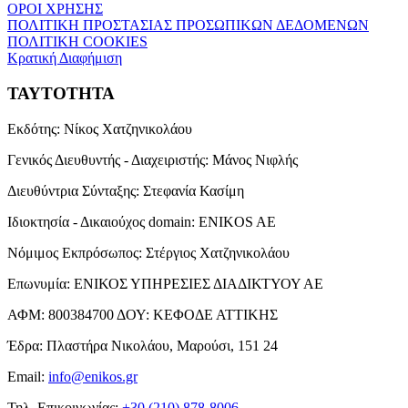
ΟΡΟΙ ΧΡΗΣΗΣ
ΠΟΛΙΤΙΚΗ ΠΡΟΣΤΑΣΙΑΣ ΠΡΟΣΩΠΙΚΩΝ ΔΕΔΟΜΕΝΩΝ
ΠΟΛΙΤΙΚΗ COOKIES
Κρατική Διαφήμιση
ΤΑΥΤΟΤΗΤΑ
Εκδότης:
Νίκος Χατζηνικολάου
Γενικός Διευθυντής - Διαχειριστής:
Μάνος Νιφλής
Διευθύντρια Σύνταξης:
Στεφανία Κασίμη
Ιδιοκτησία - Δικαιούχος domain:
ENIKOS AE
Νόμιμος Εκπρόσωπος:
Στέργιος Χατζηνικολάου
Επωνυμία:
ΕΝΙΚΟΣ ΥΠΗΡΕΣΙΕΣ ΔΙΑΔΙΚΤΥΟΥ ΑΕ
ΑΦΜ:
800384700
ΔΟΥ:
ΚΕΦΟΔΕ ΑΤΤΙΚΗΣ
Έδρα:
Πλαστήρα Νικολάου, Μαρούσι, 151 24
Email:
info@enikos.gr
Τηλ. Επικοινωνίας:
+30 (210) 878-8006