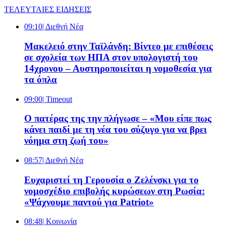
ΤΕΛΕΥΤΑΙΕΣ ΕΙΔΗΣΕΙΣ
09:10
| Διεθνή Νέα
Μακελειό στην Ταϊλάνδη: Βίντεο με επιθέσεις
σε σχολεία των ΗΠΑ στον υπολογιστή του
14χρονου – Αυστηροποιείται η νομοθεσία για
τα όπλα
09:00
| Timeout
Ο πατέρας της την πλήγωσε – «Μου είπε πως
κάνει παιδί με τη νέα του σύζυγο για να βρει
νόημα στη ζωή του»
08:57
| Διεθνή Νέα
Ευχαριστεί τη Γερουσία ο Ζελένσκι για το
νομοσχέδιο επιβολής κυρώσεων στη Ρωσία:
«Ψάχνουμε παντού για Patriot»
08:48
| Κοινωνία