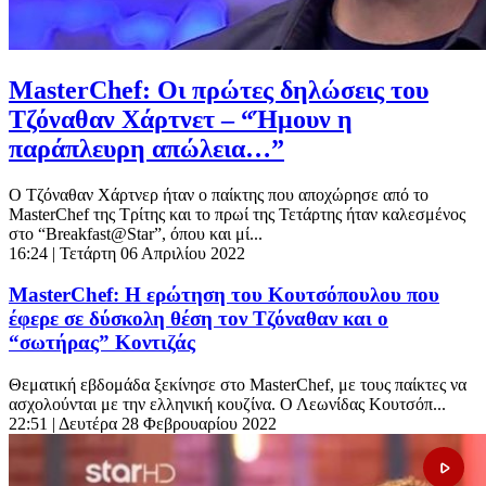
MasterChef: Οι πρώτες δηλώσεις του
Τζόναθαν Χάρτνετ – “Ήμουν η
παράπλευρη απώλεια…”
Ο Τζόναθαν Χάρτνερ ήταν ο παίκτης που αποχώρησε από το
MasterChef της Τρίτης και το πρωί της Τετάρτης ήταν καλεσμένος
στο “Breakfast@Star”, όπου και μί...
16:24
| Τετάρτη 06 Απριλίου 2022
MasterChef: Η ερώτηση του Κουτσόπουλου που
έφερε σε δύσκολη θέση τον Τζόναθαν και ο
“σωτήρας” Κοντιζάς
Θεματική εβδομάδα ξεκίνησε στο MasterChef, με τους παίκτες να
ασχολούνται με την ελληνική κουζίνα. Ο Λεωνίδας Κουτσόπ...
22:51
| Δευτέρα 28 Φεβρουαρίου 2022